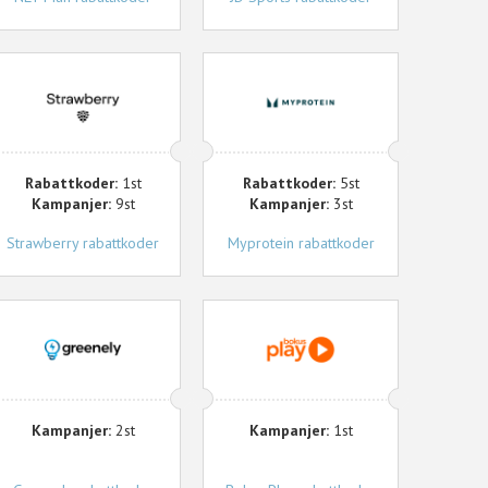
trawberry
Myprotein
Rabattkoder:
1st
Rabattkoder:
5st
Kampanjer:
9st
Kampanjer:
3st
Strawberry rabattkoder
Myprotein rabattkoder
reenely
Bokus
Play
Kampanjer:
2st
Kampanjer:
1st