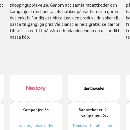
tt
shoppingupplevelse. Genom att samla rabattkoder och
på
kampanjer från hundratals butiker på vår hemsida gör vi
ha
n
det enkelt för dig att hitta just den produkt du söker till
ka
u
bästa tillgängliga pris! Vår tjänst är helt gratis, se därför
fr
till att ta en titt på våra erbjudanden innan du utför ditt
fö
nästa köp.
r
Nextory
Dentaworks
Kampanjer:
3st
Rabattkoder:
2st
Kampanjer:
5st
Nextory rabattkoder
Dentaworks rabattkoder