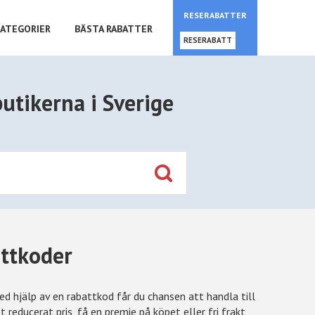
RESERABATTER
ATEGORIER
BÄSTA RABATTER
RESERABATT
butikerna i Sverige
attkoder
d hjälp av en rabattkod får du chansen att handla till
t reducerat pris, få en premie på köpet eller fri frakt