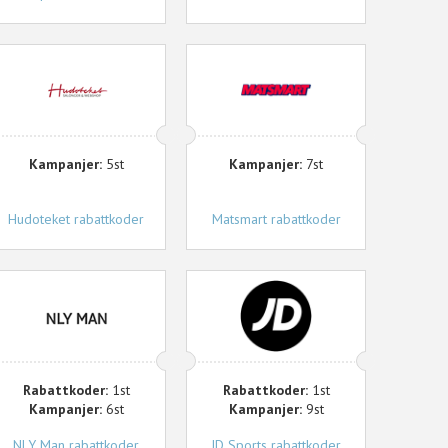
udoteket
Matsmart
Kampanjer:
5st
Kampanjer:
7st
Hudoteket rabattkoder
Matsmart rabattkoder
LY
JD
Man
Sports
Rabattkoder:
1st
Rabattkoder:
1st
Kampanjer:
6st
Kampanjer:
9st
NLY Man rabattkoder
JD Sports rabattkoder