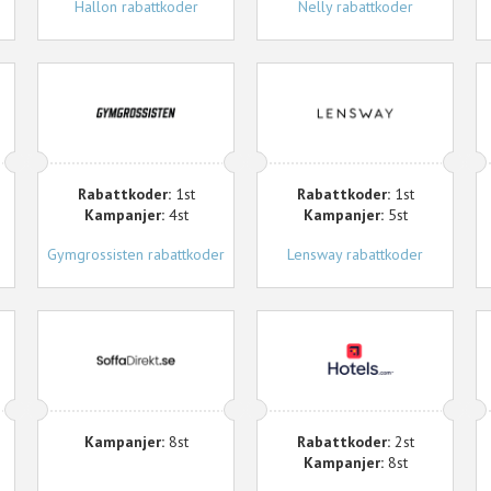
Hallon rabattkoder
Nelly rabattkoder
Gymgrossisten
Lensway
G
T
Rabattkoder:
1st
Rabattkoder:
1st
Kampanjer:
4st
Kampanjer:
5st
Gymgrossisten rabattkoder
Lensway rabattkoder
Soffadirekt
Hotels.com
M
S
Kampanjer:
8st
Rabattkoder:
2st
Kampanjer:
8st