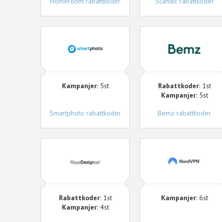
Homeroom rabattkoder
Scandic rabattkoder
Smartphoto
Bemz
Kampanjer:
5st
Rabattkoder:
1st
Kampanjer:
5st
Smartphoto rabattkoder
Bemz rabattkoder
Royal
NordVPN
Design
Rabattkoder:
1st
Kampanjer:
6st
Kampanjer:
4st