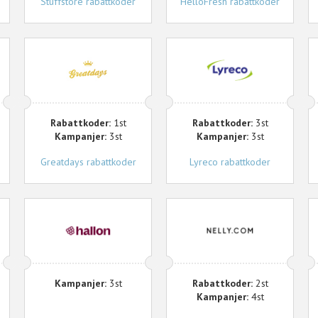
Stuffstore rabattkoder
HelloFresh rabattkoder
Greatdays
Lyreco
E
Rabattkoder:
1st
Rabattkoder:
3st
Kampanjer:
3st
Kampanjer:
3st
Greatdays rabattkoder
Lyreco rabattkoder
Hallon
Nelly
Kampanjer:
3st
Rabattkoder:
2st
Kampanjer:
4st