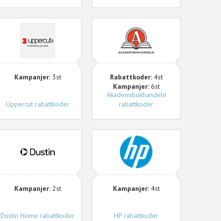
ppercut
Akademibokhandeln
Kampanjer:
3st
Rabattkoder:
4st
Kampanjer:
6st
Akademibokhandeln
Uppercut rabattkoder
rabattkoder
ustin
HP
Home
Kampanjer:
2st
Kampanjer:
4st
Dustin Home rabattkoder
HP rabattkoder