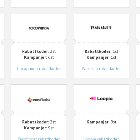
Cocopanda
Wakakuu
H
Rabattkoder:
2st
Rabattkoder:
1st
Kampanjer:
6st
Kampanjer:
1st
Cocopanda rabattkoder
Wakakuu rabattkoder
Euroflorist
Loopia
N
Rabattkoder:
2st
Kampanjer:
9st
Kampanjer:
9st
Euroflorist rabattkoder
Loopia rabattkoder