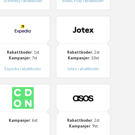
Greenely rabattkoder
Bokus Play rabattkoder
xpedia
Jotex
Rabattkoder:
1st
Rabattkoder:
2st
Kampanjer:
7st
Kampanjer:
10st
Expedia rabattkoder
Jotex rabattkoder
CDON
Asos
Kampanjer:
6st
Rabattkoder:
2st
Kampanjer:
9st