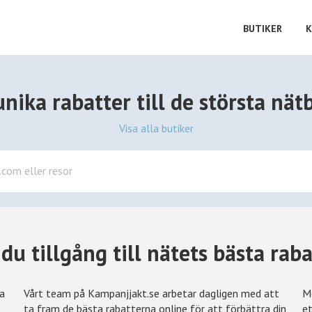
BUTIKER
K
ika rabatter till de största nät
Visa alla butiker
 du tillgång till nätets bästa rab
ra
Vårt team på Kampanjjakt.se arbetar dagligen med att
Me
ta fram de bästa rabatterna online för att förbättra din
et