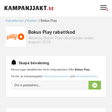
Rabattkoder
Butiker
Bokus Play
Bokus Play rabattkod
Aktuella Bokus Play rabattkoder under
Augusti 2026
Skapa bevakning
Missa inga rabattkoder eller erbjudanden från
Bokus Play
Ta del av kampanjjakts
informationspolicy
och
användarvillkor
.