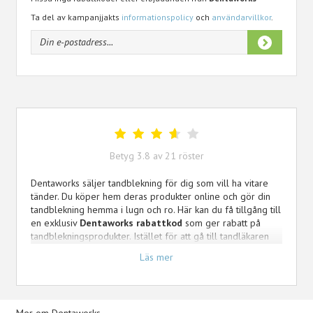
Ta del av kampanjjakts
informationspolicy
och
användarvillkor
.
Betyg
3.8
av
21
röster
Dentaworks säljer tandblekning för dig som vill ha vitare
tänder. Du köper hem deras produkter online och gör din
tandblekning hemma i lugn och ro. Här kan du få tillgång till
en exklusiv
Dentaworks rabattkod
som ger rabatt på
tandblekningsprodukter. Istället för att gå till tandläkaren
och betala flera tusen för tandblekning, kan du enkelt och
Läs mer
billigt göra det hemma med samma vita, bländande
resultat.