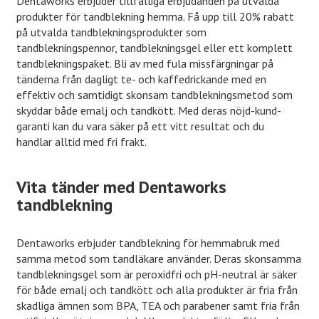
Dentaworks erbjuder tillfälliga erbjudanden på utvalda
produkter för tandblekning hemma. Få upp till 20% rabatt
på utvalda tandblekningsprodukter som
tandblekningspennor, tandblekningsgel eller ett komplett
tandblekningspaket. Bli av med fula missfärgningar på
tänderna från dagligt te- och kaffedrickande med en
effektiv och samtidigt skonsam tandblekningsmetod som
skyddar både emalj och tandkött. Med deras nöjd-kund-
garanti kan du vara säker på ett vitt resultat och du
handlar alltid med fri frakt.
Vita tänder med Dentaworks
tandblekning
Dentaworks erbjuder tandblekning för hemmabruk med
samma metod som tandläkare använder. Deras skonsamma
tandblekningsgel som är peroxidfri och pH-neutral är säker
för både emalj och tandkött och alla produkter är fria från
skadliga ämnen som BPA, TEA och parabener samt fria från