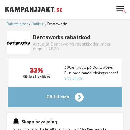
Rabattkoder
Butiker
Dentaworks
Dentaworks rabattkod
Aktuella Dentaworks rabattkoder under
Augusti 2026
300kr rabatt på Dentaworks
33%
Plus med tandblekningspenna!
Giltig tills vidare
Visa villkor
Gå till sida
Skapa bevakning
Missa inga rabattkoder eller erbjudanden från
Dentaworks