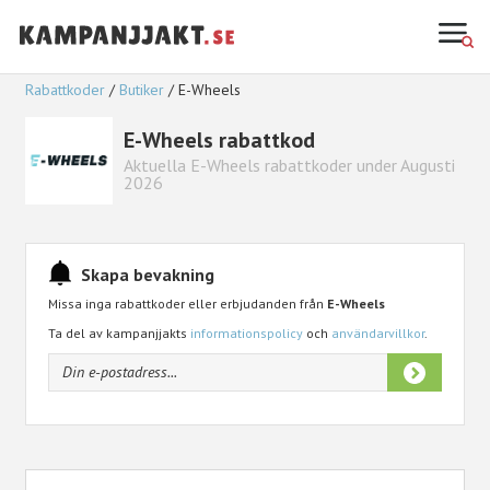
Rabattkoder
Butiker
E-Wheels
E-Wheels rabattkod
Aktuella E-Wheels rabattkoder under Augusti
2026
Skapa bevakning
Missa inga rabattkoder eller erbjudanden från
E-Wheels
Ta del av kampanjjakts
informationspolicy
och
användarvillkor
.