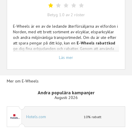
Betyg
1.0
av
2
röster
E-Wheels är en av de ledande återförsäljarna av elfordon i
Norden, med ett brett sortiment av elcyklar, elsparkcyklar
och andra miljövänliga transportmedel. Om du är ute efter
att spara pengar på ditt köp, kan en
E-Wheels rabattkod
ge dig fina erbjudanden och rabatter. Genom att använda
en aktiv rabattkod kan du minska kostnaden på ditt nästa
Läs mer
elfordon och göra ett hållbart val ännu mer prisvärt. Håll
utkik efter aktuella rabatter och kampanjer hos Kampanjjakt
för att få bästa möjliga deal på dina favoritprodukter hos E-
Wheels.
Mer om E-Wheels
Andra populära kampanjer
Augusti 2026
Hotels.com
10% rabatt