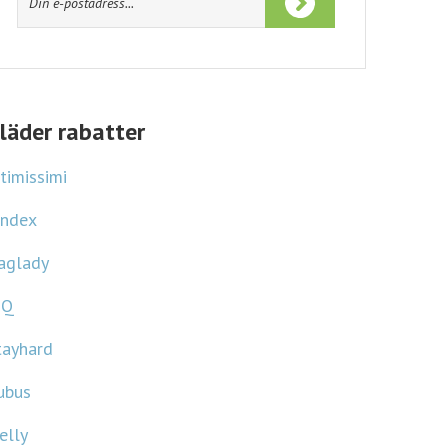
Ta del av kampanjjakts
informationspolicy
och
användarvillkor
.
läder rabatter
ntimissimi
index
aglady
Q
tayhard