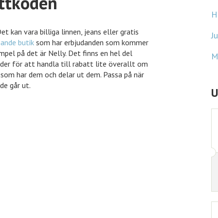
attkoden
C
 kan vara billiga linnen, jeans eller gratis
N
nande butik
som har erbjudanden som kommer
pel på det är Nelly. Det finns en hel del
H
er för att handla till rabatt lite överallt om
 som har dem och delar ut dem. Passa på när
J
de går ut.
M
U