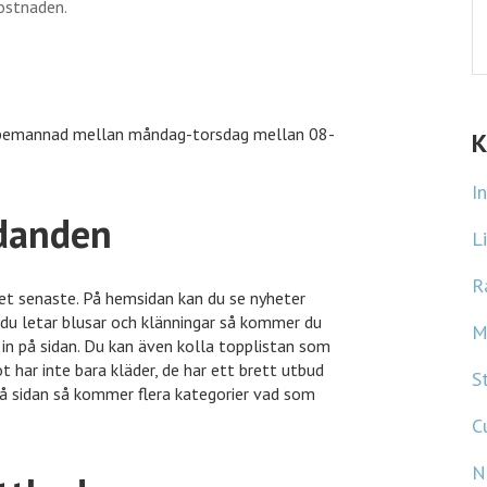
kostnaden.
 är bemannad mellan måndag-torsdag mellan 08-
udanden
K
I
det senaste. På hemsidan kan du se nyheter
du letar blusar och klänningar så kommer du
L
in på sidan. Du kan även kolla topplistan som
ot har inte bara kläder, de har ett brett utbud
R
på sidan så kommer flera kategorier vad som
M
S