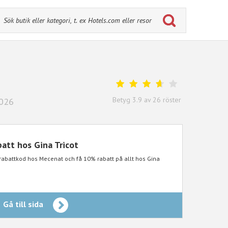
Betyg
3.9
av
26
röster
2026
att hos Gina Tricot
rabattkod hos Mecenat och få 10% rabatt på allt hos Gina
Gå till sida