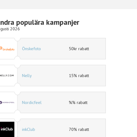
ndra populära kampanjer
gusti 2026
Hotels.com
10% rabatt
Ellos
15% rabatt
eleven.se
11% rabatt
Mat.se
30% rabatt