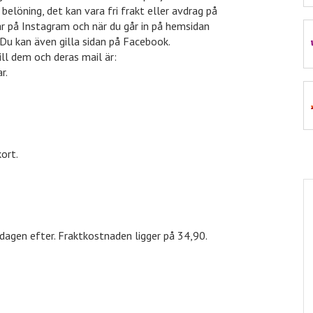
belöning, det kan vara fri frakt eller avdrag på
är på Instagram och när du går in på hemsidan
. Du kan även gilla sidan på Facebook.
VidaXL
50% rabatt
ill dem och deras mail är:
r.
Euroflorist
10% rabatt
ort.
dagen efter. Fraktkostnaden ligger på 34,90.