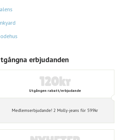
ubus
elly
alens
unkyard
odehus
tgångna erbjudanden
120kr
Utgången rabatt/erbjudande
Medlemserbjudande! 2 Molly-jeans för 599kr