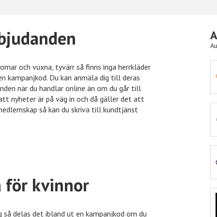
rbjudanden
A
Au
omar och vuxna, tyvärr så finns inga herrkläder
n en kampanjkod. Du kan anmäla dig till deras
Önskefoto
50kr rabatt
nden när du handlar online än om du går till
att nyheter är på väg in och då gäller det att
medlemskap så kan du skriva till kundtjänst
Nelly
15% rabatt
Nordicfeel
%% rabatt
a för kvinnor
inkClub
70% rabatt
ng så delas det ibland ut en kampanjkod om du