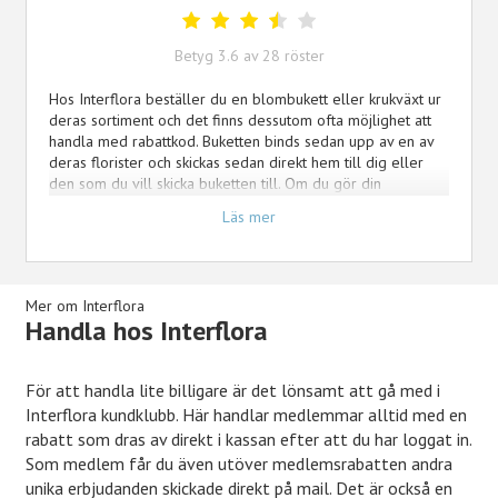
Betyg
3.6
av
28
röster
Hos Interflora beställer du en blombukett eller krukväxt ur
deras sortiment och det finns dessutom ofta möjlighet att
handla med rabattkod. Buketten binds sedan upp av en av
deras florister och skickas sedan direkt hem till dig eller
den som du vill skicka buketten till. Om du gör din
beställning innan kl 13 på vardagar eller kl 11 på lördagar
Läs mer
kan du få leveransen samma dag.
Mer om Interflora
Handla hos Interflora
För att handla lite billigare är det lönsamt att gå med i
Interflora kundklubb. Här handlar medlemmar alltid med en
rabatt som dras av direkt i kassan efter att du har loggat in.
Som medlem får du även utöver medlemsrabatten andra
unika erbjudanden skickade direkt på mail. Det är också en