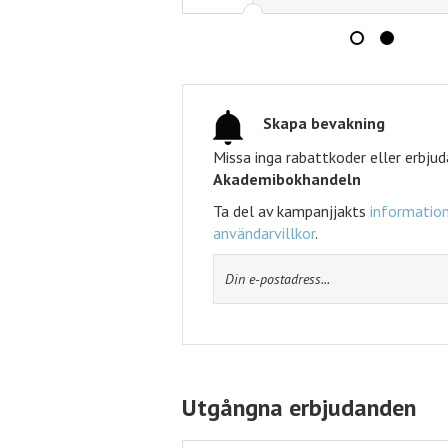
att
Skapa bevakning
Missa inga rabattkoder eller erbju
Akademibokhandeln
Ta del av kampanjjakts
information
användarvillkor
.
Utgångna erbjudanden