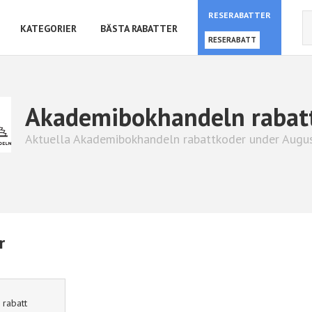
RESERABATTER
KATEGORIER
BÄSTA RABATTER
RESERABATT
Akademibokhandeln rabat
Aktuella Akademibokhandeln rabattkoder under Augu
r
 rabatt
Hotels.com
10% rabatt