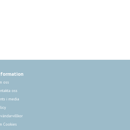
nformation
m oss
ntakta oss
nts i media
licy
vändarvillkor
m Cookies