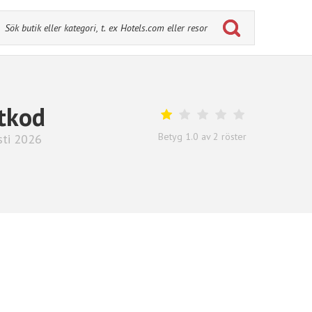
tkod
Betyg
1.0
av
2
röster
sti 2026