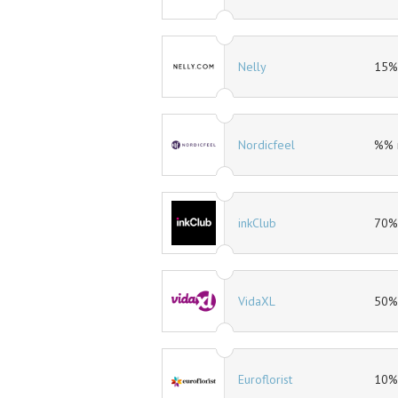
15% rabatt
Nelly
15% 
11% rabatt
Nordicfeel
%% 
30% rabatt
inkClub
70% 
40% rabatt
VidaXL
50% 
10% rabatt
Euroflorist
10% 