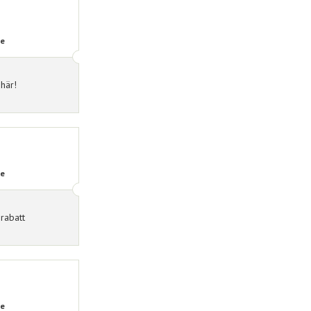
de
 här!
de
rabatt
de