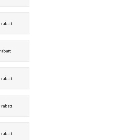
rabatt
Ellos
15% rabatt
rabatt
eleven.se
11% rabatt
rabatt
Mat.se
30% rabatt
rabatt
Jotex
40% rabatt
rabatt
Expedia
10% rabatt