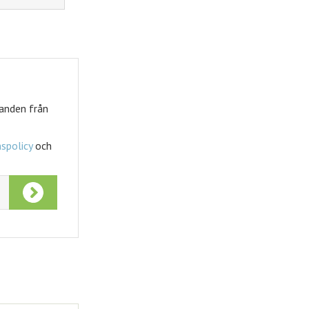
Tidningskungen
Tidningskungen rabatt
danden från
spolicy
och