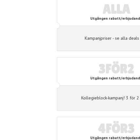
ALLA
Utgången rabatt/erbjudan
Kampanjpriser - se alla deals
3FÖR2
Utgången rabatt/erbjudan
Kollegieblock-kampanj! 3 för 2 
4FÖR3
Utgången rabatt/erbjudan