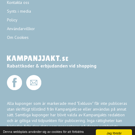
Kontakta oss
Synts i media
Policy
Användarvillkor
Om Cookies
Rabattkoder & erbjudanden vid shopping
Alla kuponger som är markerade med "Exklusiv" får inte publiceras
utan skriftligt tillstånd från Kampanjjakt.se eller användas på annat
sätt. Samtliga kuponger har blivit valda av Kampanjjakts redaktion
och är giltiga vid tidpunkten för publicering. Inga rättigheter kan
härledas från den data som presenteras på denna webbplats.
Denna webbplats använder sig av cookies för att förbättra
Jag förstår