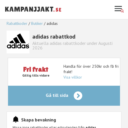
Rabattkoder
Butiker
adidas
adidas rabattkod
Aktuella adidas rabattkoder under Augusti
2026
Handla för över 250kr och få fri
Fri frakt
frakt!
Giltig tills vidare
Visa villkor
Gå till sida
Skapa bevakning
Missa inga rabattkoder eller erbjudanden från
adidas