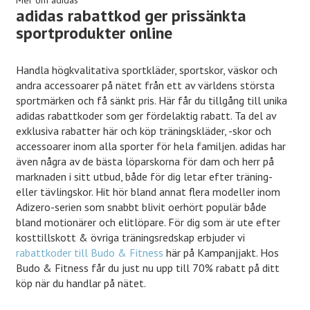
Mer om adidas
adidas rabattkod ger prissänkta
sportprodukter online
Handla högkvalitativa sportkläder, sportskor, väskor och
andra accessoarer på nätet från ett av världens största
sportmärken och få sänkt pris. Här får du tillgång till unika
adidas rabattkoder som ger fördelaktig rabatt. Ta del av
exklusiva rabatter här och köp träningskläder, -skor och
accessoarer inom alla sporter för hela familjen. adidas har
även några av de
bästa löparskorna för dam och herr
på
marknaden i sitt utbud, både för dig letar efter träning-
eller tävlingskor. Hit hör bland annat flera modeller inom
Adizero-serien som snabbt blivit oerhört populär både
bland motionärer och elitlöpare. För dig som är ute efter
kosttillskott & övriga träningsredskap erbjuder vi
rabattkoder till Budo & Fitness
här på Kampanjjakt. Hos
Budo & Fitness får du just nu upp till 70% rabatt på ditt
köp när du handlar på nätet.