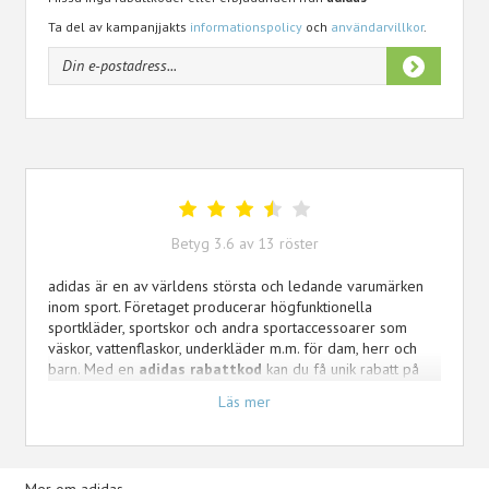
Ta del av kampanjjakts
informationspolicy
och
användarvillkor
.
Betyg
3.6
av
13
röster
adidas är en av världens största och ledande varumärken
inom sport. Företaget producerar högfunktionella
sportkläder, sportskor och andra sportaccessoarer som
väskor, vattenflaskor, underkläder m.m. för dam, herr och
barn. Med en
adidas rabattkod
kan du få unik rabatt på
din order online, eller handla ur outleten bland mängder av
Läs mer
prissänkta träningsplagg upp till 70% rabatt. I webshoppen
finner du träningsskor och träningskläder för alla sporter
som fotboll, tennis, basket, löpning, träning/fitness, simning
och fler.