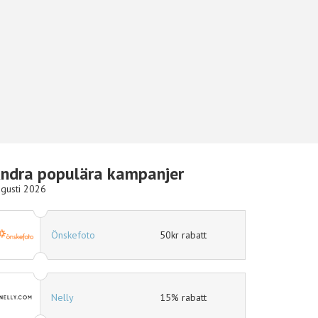
ndra populära kampanjer
gusti 2026
50kr rabatt
Hotels.com
10% r
15% rabatt
Ellos
15% r