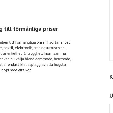
till förmånliga priser
jen till förmångliga priser. I sortimentet
textil, elektronik, träningsutrustning,
et är enkelhet & trygghet. Inom samma
Här kan du välja bland dammode, herrmode,
säljer endast klädesplagg av alla högsta
g nöjd med ditt köp.
K
U