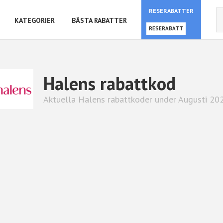
RESERABATTER
KATEGORIER
BÄSTA RABATTER
RESERABATT
Halens rabattkod
Aktuella Halens rabattkoder under Augusti 20