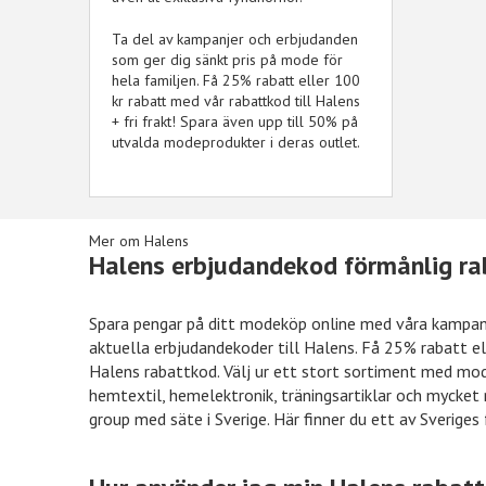
Ta del av kampanjer och erbjudanden
som ger dig sänkt pris på mode för
hela familjen. Få 25% rabatt eller 100
kr rabatt med vår rabattkod till Halens
+ fri frakt! Spara även upp till 50% på
utvalda modeprodukter i deras outlet.
Mer om Halens
Halens erbjudandekod förmånlig r
Spara pengar på ditt modeköp online med våra kampanj
aktuella erbjudandekoder till Halens. Få 25% rabatt el
Önskefoto
50kr rabatt
Hotels.c
Halens rabattkod. Välj ur ett stort sortiment med mod
hemtextil, hemelektronik, träningsartiklar och mycket 
group med säte i Sverige. Här finner du ett av Sverige
Nelly
15% rabatt
Ellos