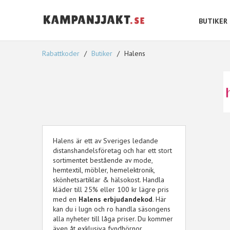
BUTIKER
Rabattkoder
Butiker
Halens
Halens är ett av Sveriges ledande
distanshandelsföretag och har ett stort
sortimentet bestående av mode,
hemtextil, möbler, hemelektronik,
skönhetsartiklar & hälsokost. Handla
kläder till 25% eller 100 kr lägre pris
med en
Halens erbjudandekod
. Här
kan du i lugn och ro handla säsongens
alla nyheter till låga priser. Du kommer
även åt exklusiva fyndhörnor.