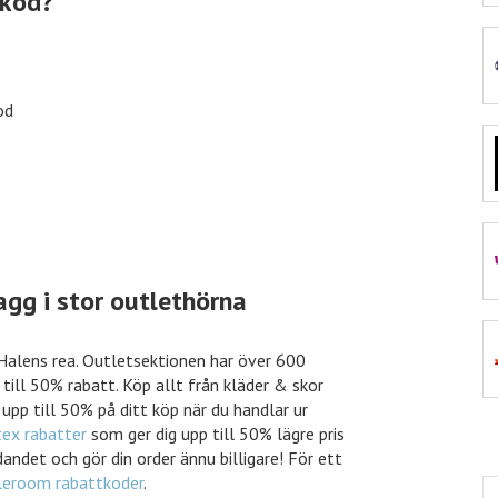
tkod?
e
11% rabatt
Nordicfeel
od
30% rabatt
inkClub
40% rabatt
VidaXL
agg i stor outlethörna
 Halens rea. Outletsektionen har över 600
10% rabatt
Euroflorist
ill 50% rabatt. Köp allt från kläder & skor
 upp till 50% på ditt köp när du handlar ur
tex rabatter
som ger dig upp till 50% lägre pris
andet och gör din order ännu billigare! För ett
kungen
ungen rabatt
leroom rabattkoder
.