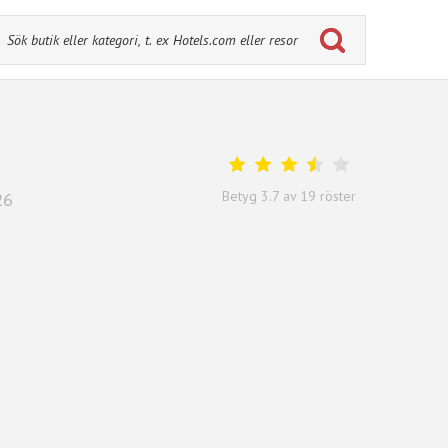
Betyg
3.7
av
19
röster
26