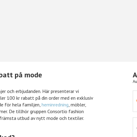
abatt på mode
A
Au
er och erbjudanden. Här presenterar vi
ler 100 kr rabatt på din order med en exklusiv
om
10% rabatt
Önskefoto
e för hela familjen,
heminredning
, möbler,
mer. De tillhör gruppen Consortio fashion
s främsta utbud av nytt mode och textiler.
15% rabatt
Nelly