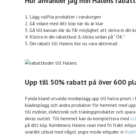
Hur använder jag min Halens rabat
1. Lägg valfria produkter i varukorgen
Nordicfeel
%% rabatt
eleven.s
2. Gå vidare med ditt köp när du är klar
3. Gå till kassan där du får möjlighet att skriva in din k
4. Klistra in din rabattkod & klicka sedan på " OK "
5. Din rabatt till Halens bör nu vara aktiverad
inkClub
70% rabatt
Mat.se
VidaXL
50% rabatt
Jotex
Upp till 50% rabatt på över 600 pl
Fynda bland utvalda modeplagg upp till halva priset i
Euroflorist
10% rabatt
Expedia
klädesplagg och andra produkter för hemmet med upp t
till möbler, elektronik och träningsprodukter och spara
deras outlet. Till hemmet kan du komplettera med
Jo
på ditt köp. Kombinera Halens rean med fri frakt erbjud
Tidnings
Tidningsk
snarlikt utbud med något yngre mode erbjuder vi
Bubb