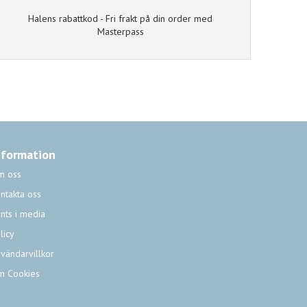
Halens rabattkod - Fri frakt på din order med
Masterpass
nformation
m oss
ntakta oss
nts i media
licy
vändarvillkor
m Cookies