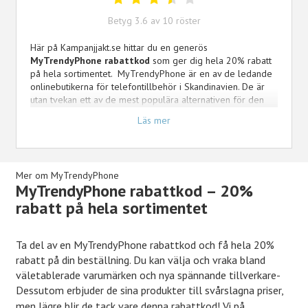
Betyg
3.6
av
10
röster
Här på Kampanjjakt.se hittar du en generös
MyTrendyPhone rabattkod
som ger dig hela 20% rabatt
på hela sortimentet. MyTrendyPhone är en av de ledande
onlinebutikerna för telefontillbehör i Skandinavien. De är
utan tvekan ett av de mest populära alternativen för den
som vill göra sin smartphone lite mer personlig. Tack vare
Läs mer
deras fina sortiment kan du komplettera, snygga till eller
förnya telefonen på ett enkelt sätt. Beställ hem deras
kvalitativa produkter med bara ett par klick på din dator.
Glöm inte att använda en rabattkod härifrån för att sänka de
Mer om MyTrendyPhone
redan låga priserna ytterligare!
MyTrendyPhone rabattkod – 20%
rabatt på hela sortimentet
Ta del av en MyTrendyPhone rabattkod och få hela 20%
rabatt på din beställning. Du kan välja och vraka bland
väletablerade varumärken och nya spännande tillverkare-
Dessutom erbjuder de sina produkter till svårslagna priser,
men lägre blir de tack vare denna rabattkod!
Vi på