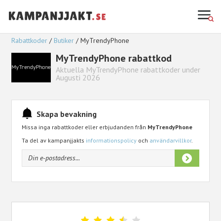
Rabattkoder
Butiker
MyTrendyPhone
MyTrendyPhone rabattkod
Aktuella MyTrendyPhone rabattkoder under
Augusti 2026
Skapa bevakning
Missa inga rabattkoder eller erbjudanden från
MyTrendyPhone
Ta del av kampanjjakts
informationspolicy
och
användarvillkor
.