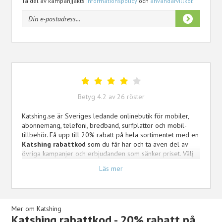
Ta del av kampanjjakts
informationspolicy
och
användarvillkor
.
Betyg
4.2
av
26
röster
Katshing.se är Sveriges ledande onlinebutik för mobiler,
abonnemang, telefoni, bredband, surfplattor och mobil-
tillbehör. Få upp till 20% rabatt på hela sortimentet med en
Katshing rabattkod
som du får här och ta även del av
övriga kampanjer och erbjudanden som sänker priset. Välj
bland massor av olika mobiler från alla stora mobilmärken
Läs mer
och mobiltillbehör som laddare, batterier, headset, skal
m.m.
Mer om Katshing
Katshing rabattkod - 20% rabatt på