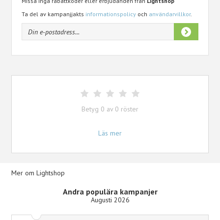
Missa inga rabattkoder eller erbjudanden från
Lightshop
Ta del av kampanjjakts
informationspolicy
och
användarvillkor
.
Betyg
0
av
0
röster
Läs mer
Mer om Lightshop
Andra populära kampanjer
Augusti 2026