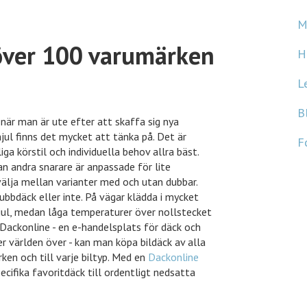
S
M
 över 100 varumärken
H
L
 när man är ute efter att skaffa sig nya
B
jul finns det mycket att tänka på. Det är
ga körstil och individuella behov allra bäst.
F
n andra snarare är anpassade för lite
 välja mellan varianter med och utan dubbar.
bbdäck eller inte. På vägar klädda i mycket
jul, medan låga temperaturer över nollstecket
 Dackonline - en e-handelsplats för däck och
er världen över - kan man köpa bildäck av alla
ken och till varje biltyp. Med en
Dackonline
cifika favoritdäck till ordentligt nedsatta