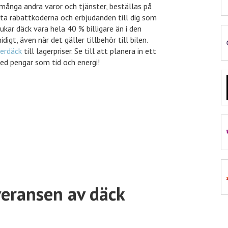
t många andra varor och tjänster, beställas på
sta rabattkoderna och erbjudanden till dig som
rukar däck vara hela 40 % billigare än i den
igt, även när det gäller tillbehör till bilen.
e
11% rabatt
Nordicfeel
terdäck
till lagerpriser. Se till att planera in ett
ed pengar som tid och energi!
30% rabatt
inkClub
40% rabatt
VidaXL
10% rabatt
Euroflorist
veransen av däck
kungen