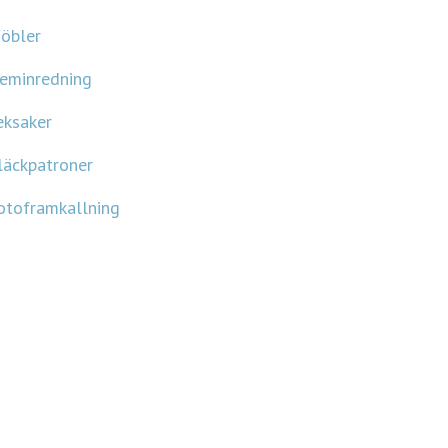
kor
öbler
eminredning
eksaker
läckpatroner
otoframkallning