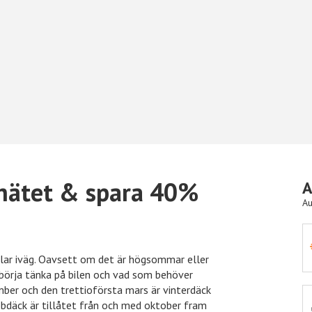
 nätet & spara 40%
A
Au
om
10% rabatt
Önskefoto
illar iväg. Oavsett om det är högsommar eller
 börja tänka på bilen och vad som behöver
mber och den trettioförsta mars är vinterdäck
dubbdäck är tillåtet från och med oktober fram
15% rabatt
Nelly