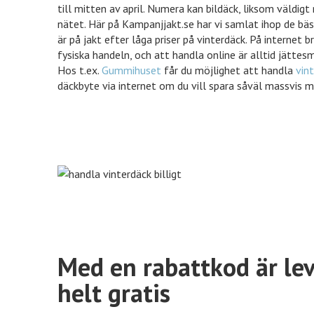
till mitten av april. Numera kan bildäck, liksom väldig
nätet. Här på Kampanjjakt.se har vi samlat ihop de bä
är på jakt efter låga priser på vinterdäck. På internet b
fysiska handeln, och att handla online är alltid jättesmid
Nordicfeel
%% rabatt
eleven.s
Hos t.ex.
Gummihuset
får du möjlighet att handla
vin
däckbyte via internet om du vill spara såväl massvis m
inkClub
70% rabatt
Mat.se
VidaXL
50% rabatt
Jotex
Euroflorist
10% rabatt
Expedia
Med en rabattkod är le
helt gratis
Tidnings