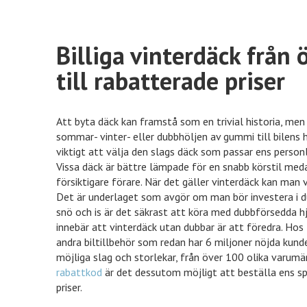
Billiga vinterdäck från
till rabatterade priser
Att byta däck kan framstå som en trivial historia, men
sommar- vinter- eller dubbhöljen av gummi till bilens h
viktigt att välja den slags däck som passar ens personli
Vissa däck är bättre lämpade för en snabb körstil meda
försiktigare förare. När det gäller vinterdäck kan man
Det är underlaget som avgör om man bör investera i du
snö och is är det säkrast att köra med dubbförsedda h
innebär att vinterdäck utan dubbar är att föredra. Hos
andra biltillbehör som redan har 6 miljoner nöjda kund
möjliga slag och storlekar, från över 100 olika varumär
rabattkod
är det dessutom möjligt att beställa ens spe
priser.