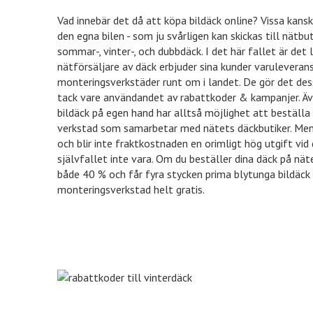
Tidningsk
Vad innebär det då att köpa bildäck online? Vissa kans
den egna bilen - som ju svårligen kan skickas till nätbuti
sommar-, vinter-, och dubbdäck. I det här fallet är det 
nätförsäljare av däck erbjuder sina kunder varuleverans
monteringsverkstäder runt om i landet. De gör det dess
tack vare användandet av rabattkoder & kampanjer. Äv
bildäck på egen hand har alltså möjlighet att beställa d
verkstad som samarbetar med nätets däckbutiker. Men f
och blir inte fraktkostnaden en orimligt hög utgift vid
självfallet inte vara. Om du beställer dina däck på nä
både 40 % och får fyra stycken prima blytunga bildäck sk
monteringsverkstad helt gratis.