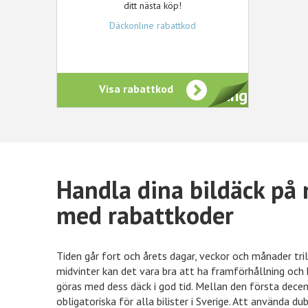
ditt nästa köp!
Däckonline rabattkod
Visa rabattkod
Ges vid registrering
Handla dina bildäck på
med rabattkoder
Önskefoto
50kr rabatt
Hotels.c
Tiden går fort och årets dagar, veckor och månader tr
midvinter kan det vara bra att ha framförhållning och
göras med dess däck i god tid. Mellan den första dece
obligatoriska för alla bilister i Sverige. Att använda 
Nelly
15% rabatt
Ellos