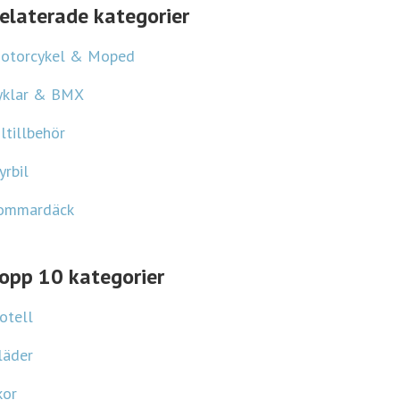
Tidningskungen rabatt
elaterade kategorier
otorcykel & Moped
yklar & BMX
iltillbehör
yrbil
ommardäck
opp 10 kategorier
otell
läder