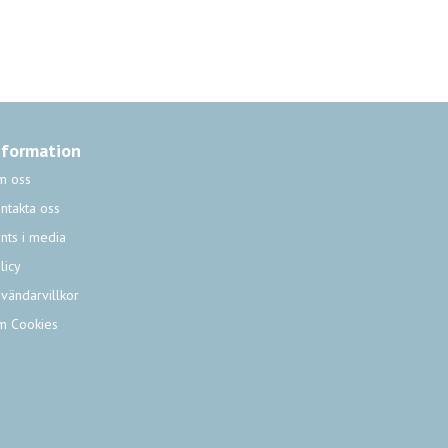
nformation
m oss
ntakta oss
nts i media
licy
vändarvillkor
m Cookies