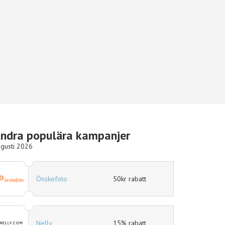
ndra populära kampanjer
gusti 2026
50kr rabatt
Hotels.com
10% r
15% rabatt
Ellos
15% r