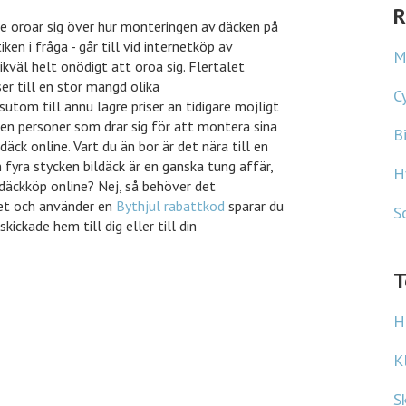
ungen rabatt
ke oroar sig över hur monteringen av däcken på
R
ken i fråga - går till vid internetköp av
likväl helt onödigt att oroa sig. Flertalet
M
er till en stor mängd olika
utom till ännu lägre priser än tidigare möjligt
C
en personer som drar sig för att montera sina
äck online. Vart du än bor är det nära till en
B
yra stycken bildäck är en ganska tung affär,
 däckköp online? Nej, så behöver det
H
tet och använder en
Bythjul rabattkod
sparar du
ickade hem till dig eller till din
S
T
H
K