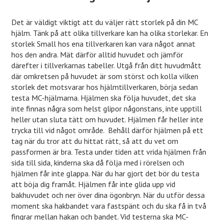
Det är väldigt viktigt att du väljer rätt storlek på din MC
hjälm. Tänk på att olika tillverkare kan ha olika storlekar. En
storlek Small hos ena tillverkaren kan vara något annat
hos den andra. Mät därför alltid huvudet och jämför
därefter i tillverkarnas tabeller. Utgå från ditt huvudmått
där omkretsen på huvudet är som störst och kolla vilken
storlek det motsvarar hos hjälmtillverkaren, börja sedan
testa MC-hjälmarna. Hjälmen ska följa huvudet, det ska
inte finnas några som helst glipor någonstans, inte upptill
heller utan sluta tätt om huvudet. Hjälmen får heller inte
trycka till vid något område. Behåll därför hjälmen på ett
tag när du tror att du hittat rätt, så att du vet om
passformen är bra. Testa under tiden att vrida hjälmen från
sida till sida, kinderna ska då följa med i rörelsen och
hjälmen får inte glappa. När du har gjort det bör du testa
att böja dig framåt. Hjälmen får inte glida upp vid
bakhuvudet och ner över dina ögonbryn. När du utför dessa
moment ska hakbandet vara fastspänt och du ska få in två
fingrar mellan hakan och bandet. Vid testerna ska MC-