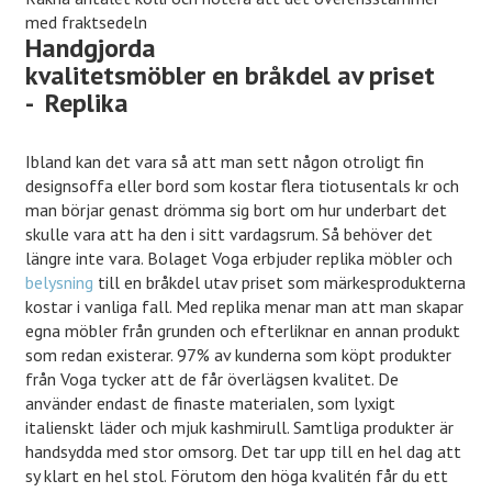
med fraktsedeln
Handgjorda
kvalitetsmöbler en bråkdel av priset
- Replika
Ibland kan det vara så att man sett någon otroligt fin
designsoffa eller bord som kostar flera tiotusentals kr och
man börjar genast drömma sig bort om hur underbart det
skulle vara att ha den i sitt vardagsrum. Så behöver det
längre inte vara. Bolaget Voga erbjuder replika möbler och
belysning
till en bråkdel utav priset som märkesprodukterna
kostar i vanliga fall. Med replika menar man att man skapar
egna möbler från grunden och efterliknar en annan produkt
som redan existerar. 97% av kunderna som köpt produkter
från Voga tycker att de får överlägsen kvalitet. De
använder endast de finaste materialen, som lyxigt
italienskt läder och mjuk kashmirull. Samtliga produkter är
handsydda med stor omsorg. Det tar upp till en hel dag att
sy klart en hel stol. Förutom den höga kvalitén får du ett