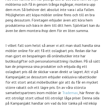
möblerna och få in genom trånga ingångar, montera upp
dem m.m. Så behöver det absolut inte vara i alla fallen.
Möjligheten att köpa möbler online finns och till en bra
peng dessutom. Företagen erbjuder även att köra hem
produkterna och bära in dem till ditt hem. Självklart kan du
även be dem montera ihop dem för en liten summa.
I vilket fall som helst så anser vi att man skall handla sina
möbler online för att få ett oslagbart pris. Redan där har
man gjort en besparingen då onlinebutiker inte har
butiksutgifter och personalomsättning i butiken. På så sätt
kan de prispressa sina produkter och erbjuda dig ett
oslagbart pris då de skickar varan direkt ur lagret. Att vi på
Kampanjjakt.se dessutom erbjuder exklusiva rabattkoder
för ett stort antal möbelbutiker gör att du får en mycket
större rabatt och ett lägre pris. En av våra största
samarbetspartners inom möbler är
Trademax
, här finner du
ett otroligt stort utbud till otroligt låga priser. Denna sida
på Kampanjjakt handlar om vad du bör tänka på vid inköp