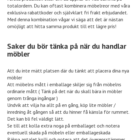
totalordern. Du kan oftast kombinera möbelreor med våra
exklusiva rabattkoder och självklart fri frakt erbjudandet.
Med denna kombination vågar vi säga att det är nästan
omöjligt att hitta samma produkt till ett lägre pris!
Saker du bör tänka på när du handlar
möbler
Att du inte mätt platsen där du tänkt att placera dina nya
möbler
Att möbelns mått i emballage skiljer sig från möbelns
ordinarie mått ( Tänk på det när du skall bära in möbler
genom trånga ingångar )
Undvik att vilja ha allt på en gång, köp lite möbler /
inredning åt gången så att du hinner få känsla för rummet.
Det kan bli fel väldigt lätt.
Se till att kolla extra noga på emballaget och notera
eventuell skada på möbeln eller emballageskada
Räkna antalet kolli och notera att det överensstämmer