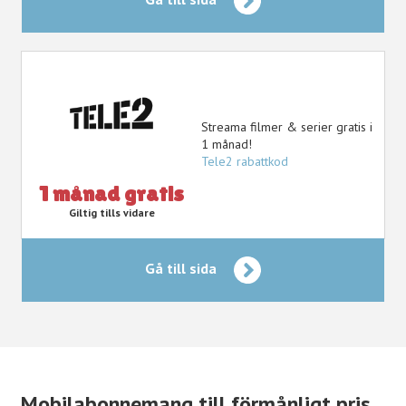
Streama filmer & serier gratis i
1 månad!
Tele2 rabattkod
1 månad gratis
Giltig tills vidare
Gå till sida
Mobilabonnemang till förmånligt pris