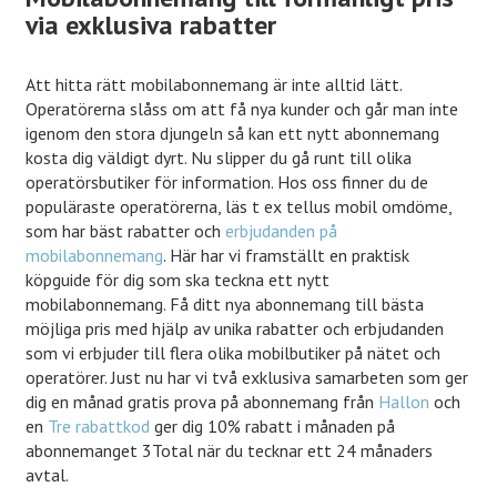
via exklusiva rabatter
Att hitta rätt mobilabonnemang är inte alltid lätt.
Operatörerna slåss om att få nya kunder och går man inte
igenom den stora djungeln så kan ett nytt abonnemang
kosta dig väldigt dyrt. Nu slipper du gå runt till olika
operatörsbutiker för information. Hos oss finner du de
populäraste operatörerna, läs t ex tellus mobil omdöme,
som har bäst rabatter och
erbjudanden på
mobilabonnemang
. Här har vi framställt en praktisk
köpguide för dig som ska teckna ett nytt
mobilabonnemang. Få ditt nya abonnemang till bästa
möjliga pris med hjälp av unika rabatter och erbjudanden
som vi erbjuder till flera olika mobilbutiker på nätet och
operatörer. Just nu har vi två exklusiva samarbeten som ger
dig en månad gratis prova på abonnemang från
Hallon
och
en
Tre rabattkod
ger dig 10% rabatt i månaden på
abonnemanget 3Total när du tecknar ett 24 månaders
avtal.