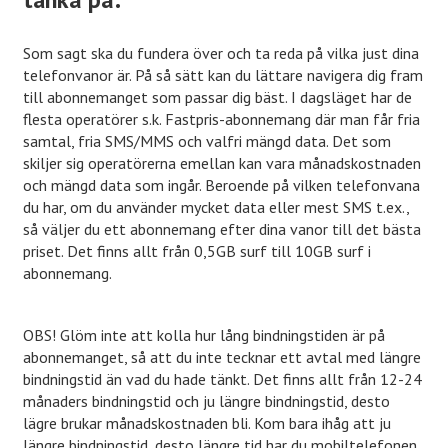
Som sagt ska du fundera över och ta reda på vilka just dina
telefonvanor är. På så sätt kan du lättare navigera dig fram
till abonnemanget som passar dig bäst. I dagsläget har de
flesta operatörer s.k. Fastpris-abonnemang där man får fria
samtal, fria SMS/MMS och valfri mängd data. Det som
skiljer sig operatörerna emellan kan vara månadskostnaden
och mängd data som ingår. Beroende på vilken telefonvana
du har, om du använder mycket data eller mest SMS t.ex.,
så väljer du ett abonnemang efter dina vanor till det bästa
priset. Det finns allt från 0,5GB surf till 10GB surf i
abonnemang.
OBS! Glöm inte att kolla hur lång bindningstiden är på
abonnemanget, så att du inte tecknar ett avtal med längre
bindningstid än vad du hade tänkt. Det finns allt från 12-24
månaders bindningstid och ju längre bindningstid, desto
lägre brukar månadskostnaden bli. Kom bara ihåg att ju
längre bindningstid, desto längre tid har du mobiltelefonen.