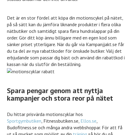
Det är en stor fördel att köpa din motionscykel på nätet,
på så sätt kan du jämföra liknande produkter i flera olika
nätbutiker och samtidigt spara flera hundralappar på din
order. Gör ditt köp ännu billigare med en egen kod som
sänker priset ytterligare. När du går via Kampanjjakt.se får
du ta del av nya rabattkoder för önskade butiker. Välj det
erbjudande som passar dig bäst och använd din rabattkod i
kassan när du slutför din beställning.
Spara pengar genom att nyttja
kampanjer och stora reor på nätet
Du hittar prisvärda motionscyklar hos
Sportgymbutiken
, Fitnessbutiken.se,
Ellos.se
,
Budofitness.se och många andra webbshoppar. För att få
ut så mycket som möjligt av din
träning
så bör du gå