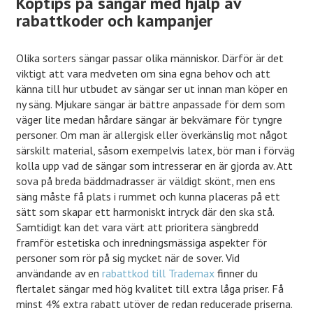
Köptips på sängar med hjälp av
rabattkoder och kampanjer
Olika sorters sängar passar olika människor. Därför är det
viktigt att vara medveten om sina egna behov och att
känna till hur utbudet av sängar ser ut innan man köper en
ny säng. Mjukare sängar är bättre anpassade för dem som
väger lite medan hårdare sängar är bekvämare för tyngre
personer. Om man är allergisk eller överkänslig mot något
särskilt material, såsom exempelvis latex, bör man i förväg
kolla upp vad de sängar som intresserar en är gjorda av. Att
sova på breda bäddmadrasser är väldigt skönt, men ens
säng måste få plats i rummet och kunna placeras på ett
sätt som skapar ett harmoniskt intryck där den ska stå.
Samtidigt kan det vara värt att prioritera sängbredd
framför estetiska och inredningsmässiga aspekter för
personer som rör på sig mycket när de sover. Vid
användande av en
rabattkod till Trademax
finner du
flertalet sängar med hög kvalitet till extra låga priser. Få
minst 4% extra rabatt utöver de redan reducerade priserna.