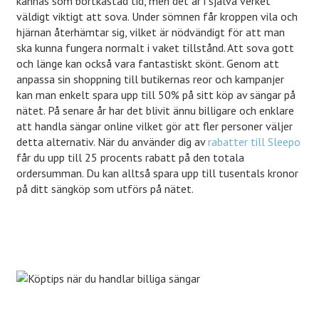
kännas som bortkastad tid, men det är i själva verket
väldigt viktigt att sova. Under sömnen får kroppen vila och
hjärnan återhämtar sig, vilket är nödvändigt för att man
ska kunna fungera normalt i vaket tillstånd. Att sova gott
och länge kan också vara fantastiskt skönt. Genom att
anpassa sin shoppning till butikernas reor och kampanjer
kan man enkelt spara upp till 50% på sitt köp av sängar på
nätet. På senare år har det blivit ännu billigare och enklare
att handla sängar online vilket gör att fler personer väljer
detta alternativ. När du använder dig av
rabatter till Sleepo
får du upp till 25 procents rabatt på den totala
ordersumman. Du kan alltså spara upp till tusentals kronor
på ditt sängköp som utförs på nätet.