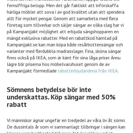
femsiffriga belopp. Men det går faktiskt att införskaffa
härliga möbler att sova i av god kvalitet utan att spendera
allt för mycket pengar. Genom att samarbeta med flera
företag som tillverkar och säljer sängar av olika slag har vi
på Kampanjjakt möjlighet att erbjuda sängshopparen en
mängd exklusiva rabatter. Med en rabattkod hämtad på
Kampanjjakt.se kan man köpa både resårbottensängar och
varianter med flerdubbla madrasslager. Fina, sköna sängar
finns också på IKEA, som är känt för sina låga priser. Ännu
lägre blir priserna hos möbelvaruhuset genom de av
Kampanjjakt förmedlade
rabatterbjudandena från IKEA
.
Sömnens betydelse bör inte
underskattas. Köp sängar med 50%
rabatt
Vi människor ägnar ungefär en tredjedel av våra liv åt sömn.
De dussintals år som vi sammanlagt tillbringar i sängen kan