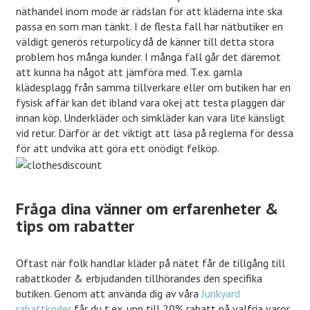
näthandel inom mode är rädslan för att kläderna inte ska
passa en som man tänkt. I de flesta fall har nätbutiker en
väldigt generös returpolicy då de känner till detta stora
problem hos många kunder. I många fall går det däremot
att kunna ha något att jämföra med. T.ex. gamla
klädesplagg från samma tillverkare eller om butiken har en
fysisk affär kan det ibland vara okej att testa plaggen där
innan köp. Underkläder och simkläder kan vara lite känsligt
vid retur. Därför är det viktigt att läsa på reglerna för dessa
för att undvika att göra ett onödigt felköp.
Fråga dina vänner om erfarenheter &
tips om rabatter
Oftast när folk handlar kläder på nätet får de tillgång till
rabattkoder & erbjudanden tillhörandes den specifika
butiken. Genom att använda dig av våra
Junkyard
rabattkoder
får du t.ex. upp till 20% rabatt på valfria varor