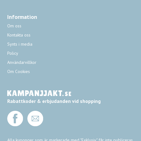
Information
Om oss
Kontakta oss
Synts i media
Policy
Användarvillkor
Om Cookies
Rabattkoder & erbjudanden vid shopping
Alla kuponger som är markerade med "Exklusiv" får inte publiceras