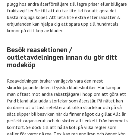
plagg hos andra återförsäljare till lägre priser eller billigare
fraktavgifter. Se till att du tar lite tid för att göra det
bästa möjliga köpet. Att leta lite extra efter rabatter &
erbjudanden kan hjälpa dig att spara upp till hundratals
kronor på ditt köp av kläder.
Besök reasektionen /
outletavdelningen innan du gör ditt
modeköp
Reaavdelningen brukar vanligtvis vara den mest
skräckinjagande delen i fysiska klädesbutiker. Här kämpar
man oftast mot andra rabattjägare i hopp om att göra ett
fynd bland alla udda storlekar som återstår. På nätet kan
du däremot oftast selektera ut olika storlekar och på så
sätt slipper bli besviken när du finner något du gillar. Allt är
perfekt organiserat och du sköter allt enkelt från hemmets
komfort. Se dock till att hålla koll på vilka regler som
gäller för varor på rea. T.ex. kan returpolicyn och öppet köp