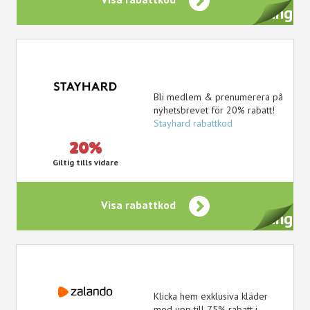
Ges vid registrering
Bli medlem & prenumerera på
nyhetsbrevet för 20% rabatt!
Stayhard rabattkod
20%
Giltig tills vidare
Visa rabattkod
Ges vid registrering
Klicka hem exklusiva kläder
med upp till 75% rabatt i