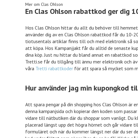
Mer om Clas Ohlson
En Clas Ohlson rabattkod ger dig 1
Hos Clas Ohlson hittar du allt du behöver till hemmet,
använder dig av en Clas Ohlson rabattkod får du 10-20%
tiotusentals artiklar finns till och med elektronik så 
att köpa. Hos Kampanjjakt får du alltid de senaste k
dina köp. Just nu hittar du bland annat en rabattkod s
Tretti.se får du tillgång till ännu mer elektronik och äv
våra
Tretti rabattkoder
för att spara så mycket som mö
Hur använder jag min kupongkod til
Att spara pengar på din shopping hos Clas Ohlson är e
denna kampanjsida och kopierar den koden som passar 
vidare till nätbutiken där du shoppar som vanligt. Du k
placerad längst upp det högra hörnet och går vidare till
formuläret och när du kommer längst ner där du ser det 