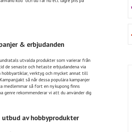
”använd kod” och du får nu ett lägre pris på
VidaXL
50% rabatt
Euroflorist
10% rabatt
panjer & erbjudanden
undratals utvalda produkter som varierar från
ltid de senaste och hetaste erbjudandena via
å hobbyartiklar, verktyg och mycket annat till
Kampanjjakt så når dessa populära kampanjer
våra medlemmar så fort en ny kupong finns
amma genre rekommenderar vi att du använder dig
a utbud av hobbyprodukter