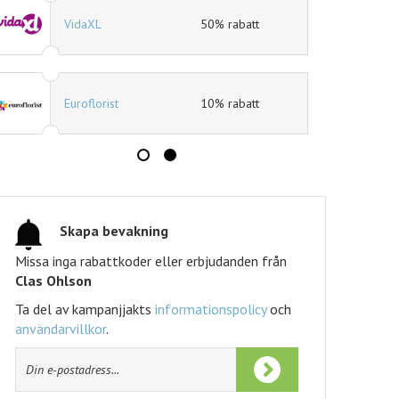
Jotex
40% rabatt
Expedia
10% rabatt
Tidningskungen
Tidningskungen rabatt
Skapa bevakning
Missa inga rabattkoder eller erbjudanden från
Clas Ohlson
Ta del av kampanjjakts
informationspolicy
och