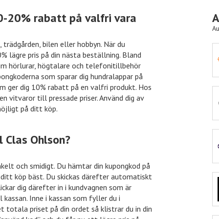
0-20% rabatt på valfri vara
A
Au
 trädgården, bilen eller hobbyn. När du
 lägre pris på din nästa beställning. Bland
Önskefoto
50kr rabatt
som hörlurar, högtalare och telefonitillbehör
upongkoderna som sparar dig hundralappar på
om ger dig 10% rabatt på en valfri produkt. Hos
en vitvaror till pressade priser. Använd dig av
Nelly
15% rabatt
jligt på ditt köp.
l Clas Ohlson?
Nordicfeel
%% rabatt
nkelt och smidigt. Du hämtar din kupongkod på
ditt köp bäst. Du skickas därefter automatiskt
lickar dig därefter in i kundvagnen som är
inkClub
70% rabatt
 kassan. Inne i kassan som fyller du i
totala priset på din ordet så klistrar du in din