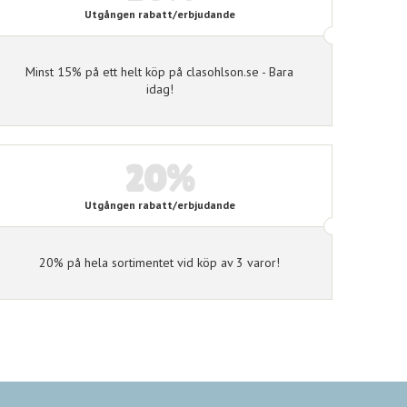
20%
Utgången rabatt/erbjudande
Minst 15% på ett helt köp på clasohlson.se - Bara
idag!
20%
Utgången rabatt/erbjudande
20% på hela sortimentet vid köp av 3 varor!