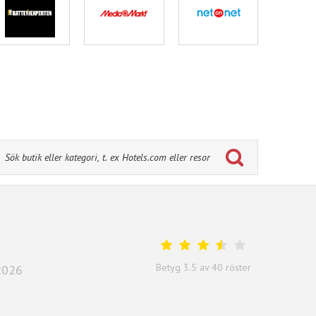
Betyg
3.5
av
40
röster
2026