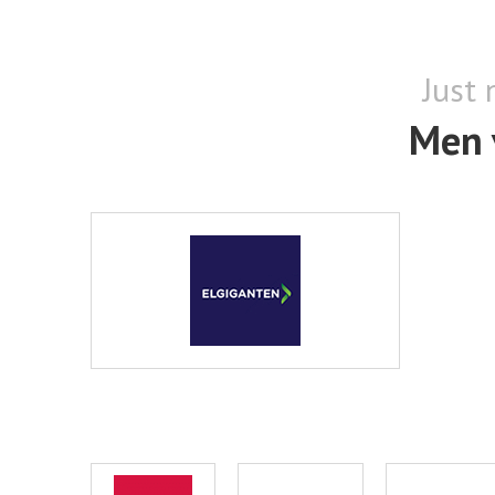
Just 
Men 