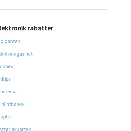
användarvillkor
.
lektronik rabatter
lgiganten
eknikmagasinet
obbex
hilips
justema
iniinthebox