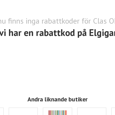
nu finns inga rabattkoder för Clas 
vi har en rabattkod på Elgiga
Andra liknande butiker