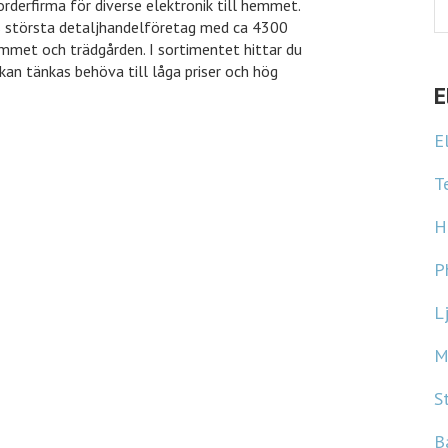
derfirma för diverse elektronik till hemmet.
pas största detaljhandelföretag med ca 4300
emmet och trädgården. I sortimentet hittar du
kan tänkas behöva till låga priser och hög
E
E
T
H
P
L
M