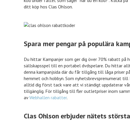
kod under fältet som säger ”har du en kod?”. Klicka på 
ditt köp hos Clas Ohlson.
Spara mer pengar på populära kam
Du hittar Kampanjer som ger dig över 70% rabatt på h
sällskapsspel till en portabel dvdspelare. Du hittar al
denna kampanjsida där du får tillgång till låga priser p
hemmet och hobbyn. Som nyhetsbrevsprenumerat till 
alltid dig först tack vare att vi ständigt uppdaterar 
tillgänglig. För tillgång till fler outletpriser inom s
av
Webhallen rabatter
.
Clas Ohlson erbjuder nätets störst