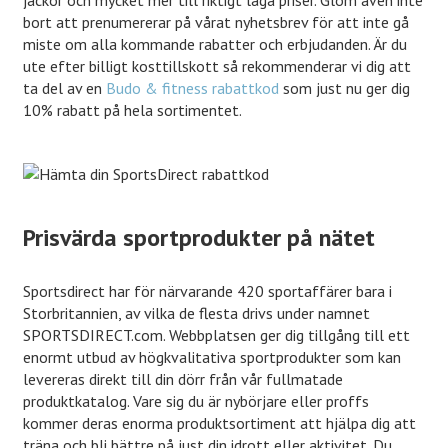
jackor och mycket mer till riktigt låga priser. Glöm även inte
bort att prenumererar på vårat nyhetsbrev för att inte gå
miste om alla kommande rabatter och erbjudanden. Är du
ute efter billigt kosttillskott så rekommenderar vi dig att
ta del av en
Budo & fitness rabattkod
som just nu ger dig
10% rabatt på hela sortimentet.
Prisvärda sportprodukter på nätet
Sportsdirect har för närvarande 420 sportaffärer bara i
Storbritannien, av vilka de flesta drivs under namnet
SPORTSDIRECT.com. Webbplatsen ger dig tillgång till ett
enormt utbud av högkvalitativa sportprodukter som kan
levereras direkt till din dörr från vår fullmatade
produktkatalog. Vare sig du är nybörjare eller proffs
kommer deras enorma produktsortiment att hjälpa dig att
träna och bli bättre på just din idrott eller aktivitet. Du