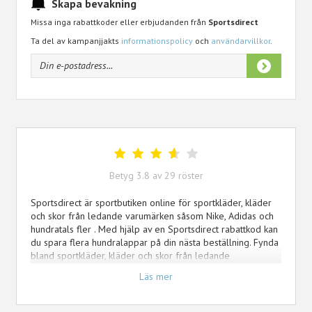
Skapa bevakning
Missa inga rabattkoder eller erbjudanden från
Sportsdirect
Ta del av kampanjjakts
informationspolicy
och
användarvillkor
.
Betyg
3.8
av
29
röster
Sportsdirect är sportbutiken online för sportkläder, kläder
och skor från ledande varumärken såsom Nike, Adidas och
hundratals fler . Med hjälp av en Sportsdirect rabattkod kan
du spara flera hundralappar på din nästa beställning. Fynda
bland sportkläder, kläder och skor från ledande
varumärken såsom Nike, Adidas och hundratals fler. Förutom
Läs mer
alla koder och kampanjer brukar Kampanjjakt.se dessutom
erbjuda sina medlemmar och besökare unika erbjudanden,
se därför till att prenumenera på vårat nyhetsbrev för att