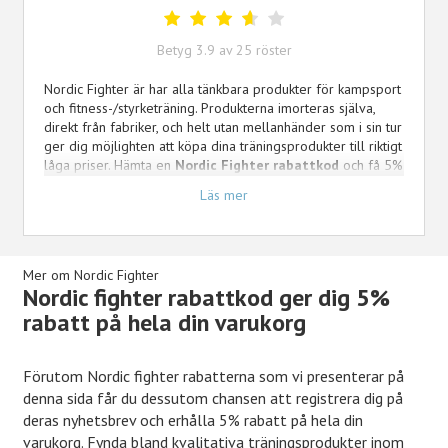
Betyg
3.9
av
25
röster
Nordic Fighter är har alla tänkbara produkter för kampsport
och fitness-/styrketräning. Produkterna imorteras själva,
direkt från fabriker, och helt utan mellanhänder som i sin tur
ger dig möjlighten att köpa dina träningsprodukter till riktigt
låga priser. Hämta en
Nordic Fighter rabattkod
och få 5%
rabatt på hela sortimentet.
Läs mer
Här på Kampanjjakt.se sammanställer vi månadens bästa
rabatter & erbjudanden till nordicfighter.com. Vi kommer
även att presentera senast aktuella erbjudandekoder när
Mer om Nordic Fighter
sådana finns tillgängliga. Med en kupongkod kan du få
Nordic fighter rabattkod ger dig 5%
lägre pris på ditt köp av kosttillskott. Har du tur får du
rabatt på hela din varukorg
kombinera din kod med redan rabatterade priser. Håll utkik
för fler erbjudanden som hjälper dig att sänka ordervärdet
på din beställning
Förutom Nordic fighter rabatterna som vi presenterar på
denna sida får du dessutom chansen att registrera dig på
deras nyhetsbrev och erhålla 5% rabatt på hela din
varukorg. Fynda bland kvalitativa träningsprodukter inom