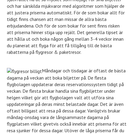
och har särskilda mjukvaror med algoritmer som hjälper de
att justera priserna automatiskt. För de som bokar allt för
tidigt finns chansen att man missar de allra bästa
erbjudandena. Och för de som bokar för sent finns risken
att priserna hinner stiga upp rejält. Det generella tipset är
att hålla ut och boka någon gång mellan 3-4 veckor innan
du planerat att flyga för att få tillgång till de bästa
rabatterna på flygresor & paketresor.
Måndagar och tisdagar är oftast de bästa
dagarna på veckan att boka biljetter på. De flesta
flygbolagen uppdaterar deras reservationssystem tidigt på
veckan. De flesta brukar handla sina flygbiljetter under
helgen vilket gör att flygbolagen valt att utföra sina
uppdateringar på deras minst belastade dagar. Det är även
oftast billigast att resa på dessa dagar. Vanligtvis brukar
måndag-onsdag vara de långsammaste dagarna på
flygplatsen vilket givetvis också innebär att priserna för att
resa sjunker för dessa dagar. Utöver de låga priserna får du