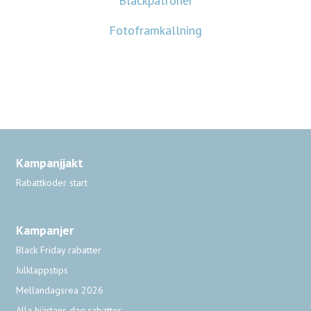
Bläckpatroner
Fotoframkallning
Kampanjjakt
Rabattkoder start
Kampanjer
Black Friday rabatter
Julklappstips
Mellandagsrea 2026
Alla hjärtans dag rabatter