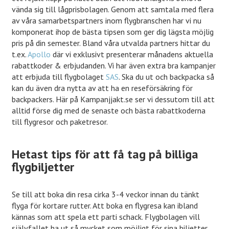
vända sig till lågprisbolagen. Genom att samtala med flera
av våra samarbetspartners inom flygbranschen har vi nu
komponerat ihop de bästa tipsen som ger dig lägsta möjlig
pris på din semester. Bland våra utvalda partners hittar du
t.ex.
Apollo
där vi exklusivt presenterar månadens aktuella
rabattkoder & erbjudanden. Vi har även extra bra kampanjer
att erbjuda till flygbolaget
SAS
. Ska du ut och backpacka så
kan du även dra nytta av att ha en reseförsäkring för
backpackers. Här på Kampanjjakt.se ser vi dessutom till att
alltid förse dig med de senaste och bästa rabattkoderna
till flygresor och paketresor.
Hetast tips för att få tag på billiga
flygbiljetter
Se till att boka din resa cirka 3-4 veckor innan du tänkt
flyga för kortare rutter. Att boka en flygresa kan ibland
kännas som att spela ett parti schack. Flygbolagen vill
självfallet ha ut så mycket som möjligt för sina biljetter