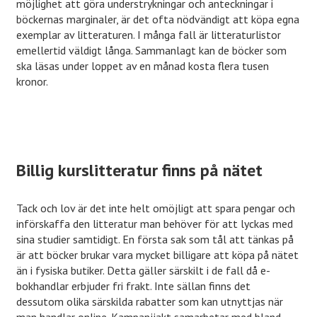
möjlighet att göra understrykningar och anteckningar i
böckernas marginaler, är det ofta nödvändigt att köpa egna
exemplar av litteraturen. I många fall är litteraturlistor
emellertid väldigt långa. Sammanlagt kan de böcker som
ska läsas under loppet av en månad kosta flera tusen
kronor.
Billig kurslitteratur finns på nätet
Tack och lov är det inte helt omöjligt att spara pengar och
införskaffa den litteratur man behöver för att lyckas med
sina studier samtidigt. En första sak som tål att tänkas på
är att böcker brukar vara mycket billigare att köpa på nätet
än i fysiska butiker. Detta gäller särskilt i de fall då e-
bokhandlar erbjuder fri frakt. Inte sällan finns det
dessutom olika särskilda rabatter som kan utnyttjas när
man handlar online. Kampanjjakt samarbetar med bland