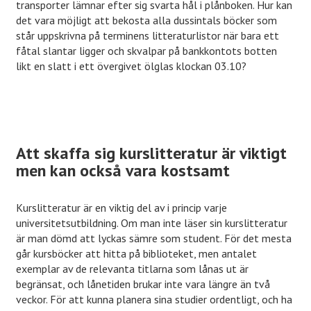
transporter lämnar efter sig svarta hål i plånboken. Hur kan
det vara möjligt att bekosta alla dussintals böcker som
står uppskrivna på terminens litteraturlistor när bara ett
fåtal slantar ligger och skvalpar på bankkontots botten
likt en slatt i ett övergivet ölglas klockan 03.10?
Att skaffa sig kurslitteratur är viktigt
men kan också vara kostsamt
Kurslitteratur är en viktig del av i princip varje
universitetsutbildning. Om man inte läser sin kurslitteratur
är man dömd att lyckas sämre som student. För det mesta
går kursböcker att hitta på biblioteket, men antalet
exemplar av de relevanta titlarna som lånas ut är
begränsat, och lånetiden brukar inte vara längre än två
veckor. För att kunna planera sina studier ordentligt, och ha