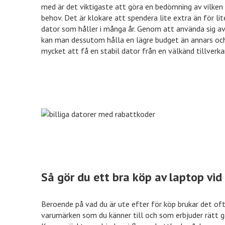
med är det viktigaste att göra en bedömning av vilken
behov. Det är klokare att spendera lite extra än för li
Nelly
15% rabatt
dator som håller i många år. Genom att använda sig av
kan man dessutom hålla en lägre budget än annars och
mycket att få en stabil dator från en välkänd tillverka
Nordicfeel
%% rabatt
inkClub
70% rabatt
VidaXL
50% rabatt
Så gör du ett bra köp av laptop vid
Euroflorist
10% rabatt
Beroende på vad du är ute efter för köp brukar det oft
varumärken som du känner till och som erbjuder rätt ga