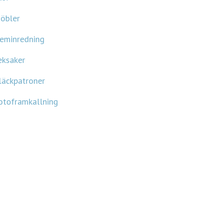
öbler
eminredning
eksaker
läckpatroner
otoframkallning