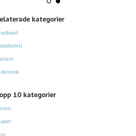
elaterade kategorier
redband
ebbhotell
atorer
lektronik
opp 10 kategorier
otell
läder
kor