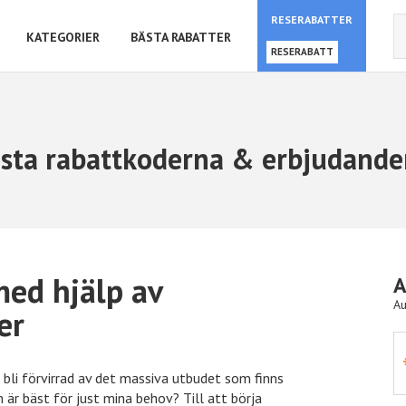
RESERABATTER
KATEGORIER
BÄSTA RABATTER
RESERABATT
sta rabattkoderna & erbjudande
med hjälp av
A
Au
er
Hotels.com
10% rabatt
t bli förvirrad av det massiva utbudet som finns
 är bäst för just mina behov? Till att börja