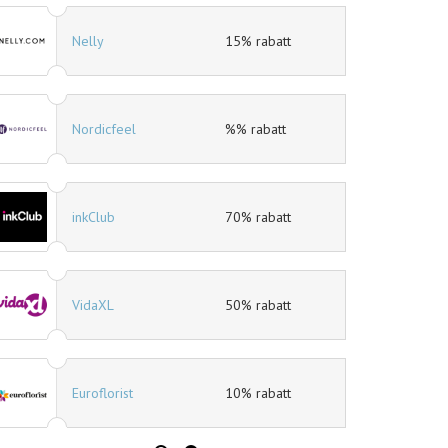
Nelly
15% rabatt
Nordicfeel
%% rabatt
inkClub
70% rabatt
VidaXL
50% rabatt
Euroflorist
10% rabatt