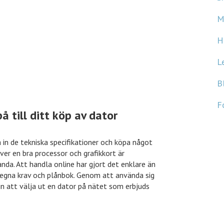
M
H
L
B
F
å till ditt köp av dator
 in de tekniska specifikationer och köpa något
er en bra processor och grafikkort är
nda. Att handla online har gjort det enklare än
s egna krav och plånbok. Genom att använda sig
in att välja ut en dator på nätet som erbjuds