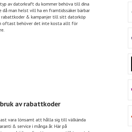
 typ av datorkraft du kommer behöva till dina
te då man helst vill ha en framtidssäker bärbar
Ellos
15% rabatt
 rabattkoder & kampanjer till sitt datorköp
 oftast behöver det inte kosta allt för
re.
eleven.se
11% rabatt
Mat.se
30% rabatt
Jotex
40% rabatt
 bruk av rabattkoder
Expedia
10% rabatt
ast vara lönsamt att hålla sig till välkända
ranti & service i många år. Här på