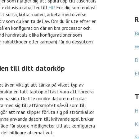
er som hjälper dig att spara upp till tusentals
a exklusiva rabatter till
HP
. För dig som endast
Tidningskungen
tt surfa, kolla mailen, arbeta med diverse
Tidningskungen rabatt
R
tiv som du kan ta del av. Om du är ute efter en
på en konfiguration där en bra processor och
B
nd hundratals olika konfigurationer som
en rabattkoder eller kampanj får du dessutom
W
D
n till ditt datorköp
E
t även viktigt att tänka på vilket typ av
brukar en lätt laptop oftast vara att föredra.
T
denna sida. De lite mindre datorerna brukar
a med sig till affärsmötet såväl som till
H
gör att man slipper förlita sig på strömkällor
 kunna använda datorn till krävande spel brukar
K
de får större möjligheter till att konfigurera
det billigare alternativet.
S