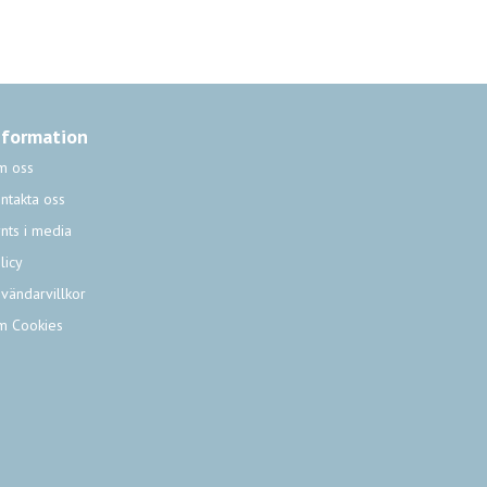
nformation
m oss
ntakta oss
nts i media
licy
vändarvillkor
m Cookies