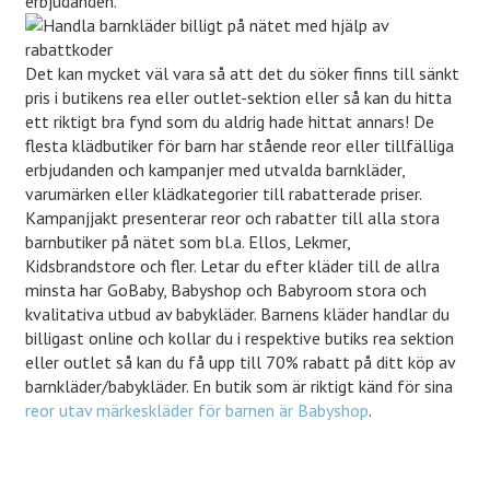
erbjudanden.
Det kan mycket väl vara så att det du söker finns till sänkt
pris i butikens rea eller outlet-sektion eller så kan du hitta
ett riktigt bra fynd som du aldrig hade hittat annars! De
flesta klädbutiker för barn har stående reor eller tillfälliga
erbjudanden och kampanjer med utvalda barnkläder,
varumärken eller klädkategorier till rabatterade priser.
Kampanjjakt presenterar reor och rabatter till alla stora
barnbutiker på nätet som bl.a. Ellos, Lekmer,
Kidsbrandstore och fler. Letar du efter kläder till de allra
minsta har GoBaby, Babyshop och Babyroom stora och
kvalitativa utbud av babykläder. Barnens kläder handlar du
billigast online och kollar du i respektive butiks rea sektion
eller outlet så kan du få upp till 70% rabatt på ditt köp av
barnkläder/babykläder. En butik som är riktigt känd för sina
reor utav märkeskläder för barnen är Babyshop
.