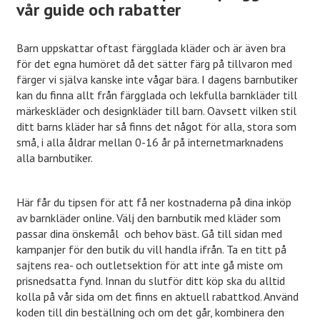
vår guide och rabatter
Barn uppskattar oftast färgglada kläder och är även bra
för det egna humöret då det sätter färg på tillvaron med
färger vi själva kanske inte vågar bära. I dagens barnbutiker
kan du finna allt från färgglada och lekfulla barnkläder till
märkeskläder och designkläder till barn. Oavsett vilken stil
ditt barns kläder har så finns det något för alla, stora som
små, i alla åldrar mellan 0-16 år på internetmarknadens
alla barnbutiker.
Här får du tipsen för att få ner kostnaderna på dina inköp
av barnkläder online. Välj den barnbutik med kläder som
passar dina önskemål och behov bäst. Gå till sidan med
kampanjer för den butik du vill handla ifrån. Ta en titt på
sajtens rea- och outletsektion för att inte gå miste om
prisnedsatta fynd. Innan du slutför ditt köp ska du alltid
kolla på vår sida om det finns en aktuell rabattkod. Använd
koden till din beställning och om det går, kombinera den