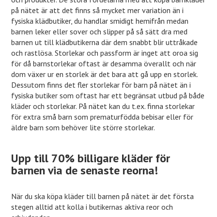
på nätet är att det finns så mycket mer variation än i
fysiska klädbutiker, du handlar smidigt hemifrån medan
barnen leker eller sover och slipper på så sätt dra med
barnen ut till klädbutikerna där dem snabbt blir uttråkade
och rastlösa. Storlekar och passform är inget att oroa sig
för då barnstorlekar oftast är desamma överallt och när
dom växer ur en storlek är det bara att gå upp en storlek.
Dessutom finns det fler storlekar för barn på nätet än i
fysiska butiker som oftast har ett begränsat utbud på både
kläder och storlekar. På nätet kan du t.ex. finna storlekar
för extra små barn som prematurfödda bebisar eller för
äldre barn som behöver lite större storlekar.
Upp till 70% billigare kläder för
barnen via de senaste reorna!
När du ska köpa kläder till barnen på nätet är det första
stegen alltid att kolla i butikernas aktiva reor och