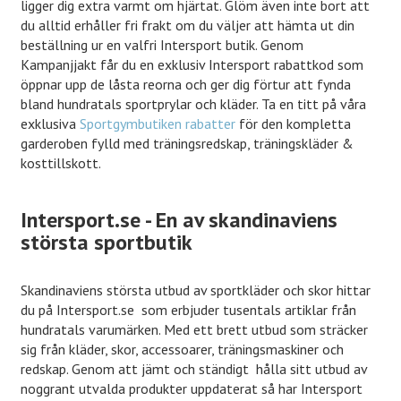
ligger dig extra varmt om hjärtat. Glöm även inte bort att
du alltid erhåller fri frakt om du väljer att hämta ut din
beställning ur en valfri Intersport butik. Genom
Kampanjjakt får du en exklusiv Intersport rabattkod som
öppnar upp de låsta reorna och ger dig förtur att fynda
bland hundratals sportprylar och kläder. Ta en titt på våra
exklusiva
Sportgymbutiken rabatter
för den kompletta
garderoben fylld med träningsredskap, träningskläder &
kosttillskott.
Intersport.se - En av skandinaviens
största sportbutik
Skandinaviens största utbud av sportkläder och skor hittar
du på Intersport.se som erbjuder tusentals artiklar från
hundratals varumärken. Med ett brett utbud som sträcker
sig från kläder, skor, accessoarer, träningsmaskiner och
redskap. Genom att jämt och ständigt hålla sitt utbud av
noggrant utvalda produkter uppdaterat så har Intersport