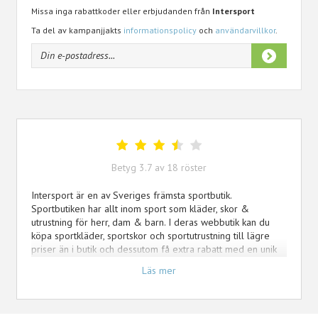
Missa inga rabattkoder eller erbjudanden från
Intersport
Ta del av kampanjjakts
informationspolicy
och
användarvillkor
.
Betyg
3.7
av
18
röster
Intersport är en av Sveriges främsta sportbutik.
Sportbutiken har allt inom sport som kläder, skor &
utrustning för herr, dam & barn. I deras webbutik kan du
köpa sportkläder, sportskor och sportutrustning till lägre
priser än i butik och dessutom få extra rabatt med en unik
Intersport rabattkod
som du får här. Fynda bland
Läs mer
vinterjackor, träningsskor och underställ till barnkläder,
tennisracket, skridskor och mycket mer inom sport & träning
för hela familjen. Här får du möjligheten att ta del av
specialpriser med 30-70% rabatt på utvalda sportartiklar