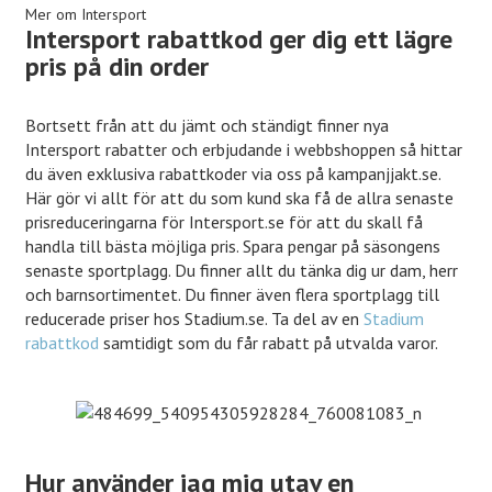
Mer om Intersport
som kläder, skor, träningsredskap, sportutrustning och mer.
Intersport rabattkod ger dig ett lägre
Sportföretaget säljer endast kvalitetsprodukter från kända
pris på din order
sportmärken på som du finner på marknaden.
Bortsett från att du jämt och ständigt finner nya
Intersport rabatter och erbjudande i webbshoppen så hittar
du även exklusiva rabattkoder via oss på kampanjjakt.se.
Här gör vi allt för att du som kund ska få de allra senaste
prisreduceringarna för Intersport.se för att du skall få
handla till bästa möjliga pris. Spara pengar på säsongens
senaste sportplagg. Du finner allt du tänka dig ur dam, herr
och barnsortimentet. Du finner även flera sportplagg till
reducerade priser hos Stadium.se. Ta del av en
Stadium
rabattkod
samtidigt som du får rabatt på utvalda varor.
Hur använder jag mig utav en