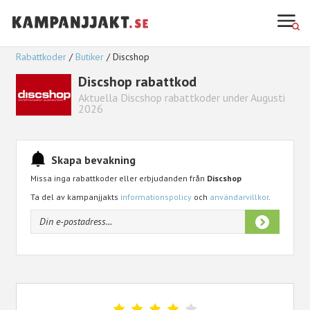
Rabattkoder
Butiker
Discshop
Discshop rabattkod
Aktuella Discshop rabattkoder under Augusti
2026
Skapa bevakning
Missa inga rabattkoder eller erbjudanden från
Discshop
Ta del av kampanjjakts
informationspolicy
och
användarvillkor
.