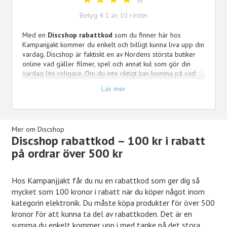
Betyg
4.1
av
10
röster
Med en
Discshop rabattkod
som du finner här hos
Kampanjjakt kommer du enkelt och billigt kunna liva upp din
vardag. Discshop är faktiskt en av Nordens största butiker
online vad gäller filmer, spel och annat kul som gör din
vardag lite roligare. Om du inte riktigt kan komma på vad
du vill ge din polare eller partner i födelsedagspresent är
Läs mer
det inget problem, du finner med säkerhet något här. Du
har också hamnat rätt om du bara vill vara extra snäll mot
dig själv. På Discshop finner du all underhållning du
behöver till ett reducerat pris. Det kan väl knappast bli
Mer om Discshop
bättre? Det du nu kan ta del av är en rabattkod som ger dig
Discshop rabattkod – 100 kr i rabatt
hela 100 kronor i rabatt för all elektronik vid ett köp över
på ordrar över 500 kr
500 kr.
Hos Kampanjjakt får du nu en rabattkod som ger dig så
mycket som 100 kronor i rabatt när du köper något inom
kategorin elektronik. Du måste köpa produkter för över 500
kronor för att kunna ta del av rabattkoden. Det är en
summa du enkelt kommer upp i med tanke på det stora