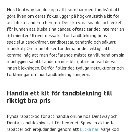
Hos Dentway kan du köpa allt som har med tandvård att
göra även om deras fokus ligger på högkvalitativa kit för
att bleka tänderna hemma. Det ska vara snabbt och enkelt
för kunden att bleka sina tänder, oftast tar det inte mer än
30 minuter. Utöver dessa kit för tandblekning finns
speciella tandkrämer, tandborstar, tandtråd och såklart
munskölj. Om man bleker tänderna är det viktigt att
komma ihåg att man fortfarande måste ta väl hand om sin
munhygien så att tänderna inte blir gulare än vad de var
innan blekningen. Därför följer det tydliga instruktioner och
förklaringar om hur tandblekning fungerar.
Handla ett kit för tandblekning till
riktigt bra pris
Fynda rabattkod för att handla online hos Dentway och
Denta, tandblekningskit för hemmet. Spana in aktuella
rabatter och erbjudanden genom att
klicka här
! Varje kod