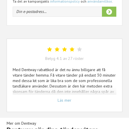
Ta del av kampanjjakts
informationspolicy
och
användarvillkor
.
Betyg
4.1
av
27
röster
Med Dentway rabattkod är det nu ännu billigare att få
vitare tänder hemma. Få vitare tänder på endast 30 minuter
med dessa kit som är lika bra som de som professionella
tandläkare använder. Dessutom är den här metoden extra
skonsam för tänderna då den inte innehåller några spår av
kemikalien peroxid.
Läs mer
Mer om Dentway