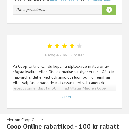
Betyg
4.2
av
13
röster
På Coop Online kan du köpa handplockade matvaror av
högsta kvalitet eller färdiga matkassar dygnet runt. Gör din
matvaruhandel enkelt och smidigt i lugn och ro hemifrån
eller välj färdigpackade matkassar med välplanerade
recept som endast tar 30 min att tillaga. Med en
Coop
Online rabattkod
får du 50 kr rabatt på din första order
Läs mer
av matvaror eller 100 kr rabatt på din första matkasse. Gör
hushållsköpet enkelt och bekvämt på nätet och få mer tid
över till familjen.
Mer om Coop Online
Coop Online rabattkod - 100 kr rabatt