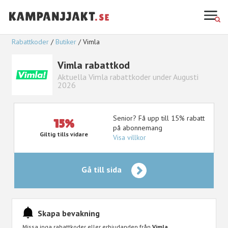
Rabattkoder
Butiker
Vimla
Vimla rabattkod
Aktuella Vimla rabattkoder under Augusti
2026
Senior? Få upp till 15% rabatt
15%
på abonnemang
Giltig tills vidare
Visa villkor
Gå till sida
Skapa bevakning
Missa inga rabattkoder eller erbjudanden från
Vimla