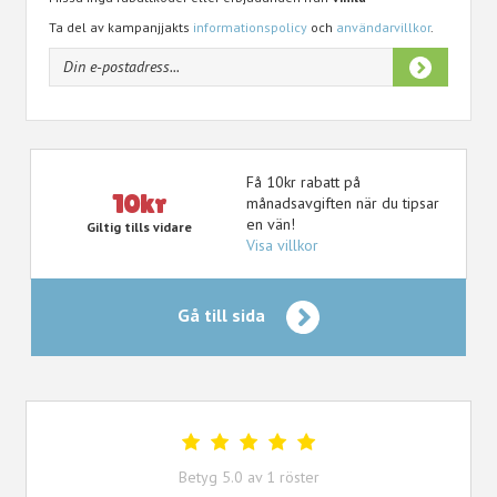
Ta del av kampanjjakts
informationspolicy
och
användarvillkor
.
Få 10kr rabatt på
10kr
månadsavgiften när du tipsar
en vän!
Giltig tills vidare
Visa villkor
Gå till sida
Betyg
5.0
av
1
röster