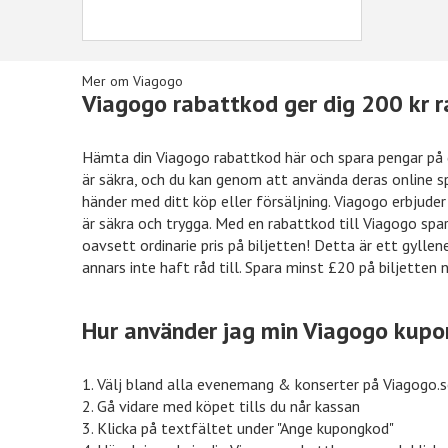
Mer om Viagogo
Viagogo rabattkod ger dig 200 kr 
Hämta din Viagogo rabattkod här och spara pengar på di
är säkra, och du kan genom att använda deras online s
50kr rabatt
Hotels.com
10%
händer med ditt köp eller försäljning. Viagogo erbjuder 
är säkra och trygga. Med en rabattkod till Viagogo spa
oavsett ordinarie pris på biljetten! Detta är ett gylle
annars inte haft råd till. Spara minst £20 på biljette
15% rabatt
Ellos
15%
Hur använder jag min Viagogo kup
%% rabatt
eleven.se
11%
1. Välj bland alla evenemang & konserter på Viagogo.
2. Gå vidare med köpet tills du når kassan
3. Klicka på textfältet under "Ange kupongkod"