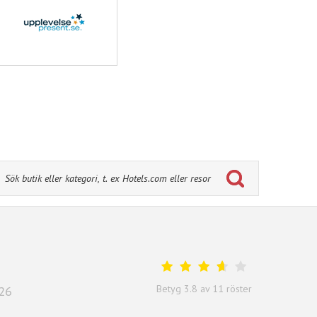
Betyg
3.8
av
11
röster
026