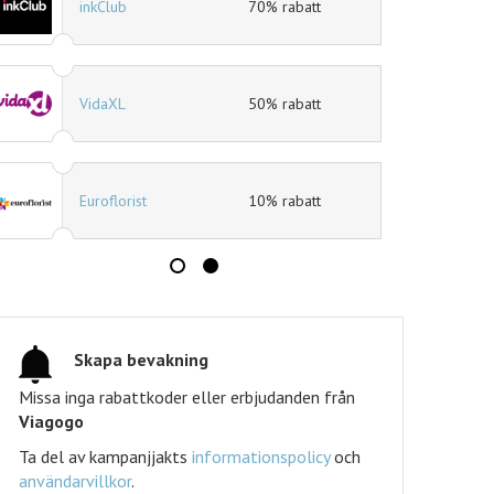
Mat.se
30% rabatt
Jotex
40% rabatt
Expedia
10% rabatt
Tidningskungen
Tidningskungen rabatt
Skapa bevakning
Missa inga rabattkoder eller erbjudanden från
Viagogo