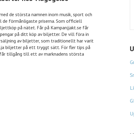
 med de största namnen inom musik, sport och
ll de förmånligaste priserna. Som officiell
iljettköp på nätet. Får på Kampanjjakt.se får
engar på ditt köp av biljetter. De vill föra in
ljning av biljetter, som traditionellt har varit
 biljetter på ett tryggt sätt. För fler tips på
får tillgång till ett av marknadens största
U
G
S
Li
G
U