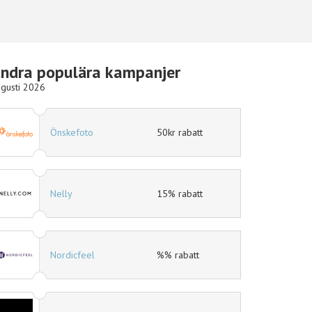
ndra populära kampanjer
gusti 2026
Hotels.com
10% rabatt
Ellos
15% rabatt
eleven.se
11% rabatt