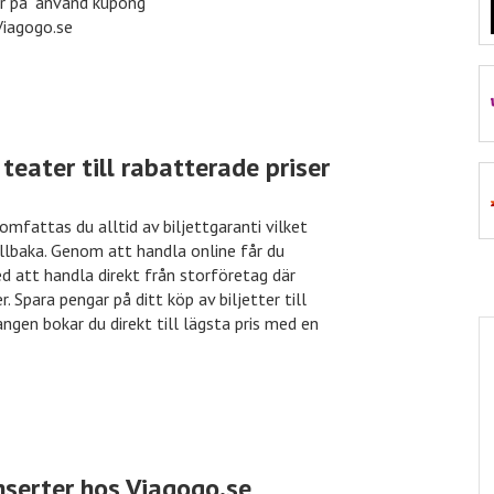
ar på "använd kupong"
 rabatt
inkClub
70% rabatt
Viagogo.se
 rabatt
VidaXL
50% rabatt
eater till rabatterade priser
 rabatt
Euroflorist
10% rabatt
omfattas du alltid av biljettgaranti vilket
tillbaka. Genom att handla online får du
d att handla direkt från storföretag där
 Spara pengar på ditt köp av biljetter till
gen bokar du direkt till lägsta pris med en
serter hos Viagogo.se