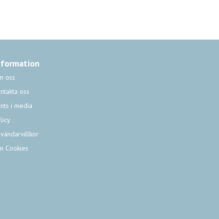
fotbollsbiljetter från 90 kr
nformation
m oss
ntakta oss
nts i media
licy
vändarvillkor
m Cookies