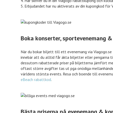
4. Här skriver du in din Viagogo rabattkupong och klick
70% rabatt
Mat.se
30%
5. Erbjudandet har nu aktiverats av din kupongkod för 
50% rabatt
Jotex
40%
Boka konserter, sportevenemang & t
10% rabatt
Expedia
10%
När du bokar biljett till ett evenemang via Viagogo.se 
innebär att du alltid får äkta biljetter eller pengarna 
dessutom rabatterade priser på biljetterna jämfört me
oftast större avgifter tas ut pga onödiga mellanhänder.
Tidningskungen
Tidningskungen rabatt
världens största events. Resa och boende till eveneman
eBeach rabattkod
.
Bästa priserna på evenemang & kon