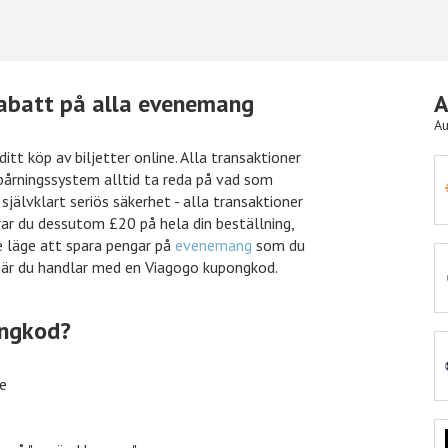
rabatt på alla evenemang
A
Au
tt köp av biljetter online. Alla transaktioner
pårningssystem alltid ta reda på vad som
 rabatt
Önskefoto
50kr rabatt
självklart seriös säkerhet - alla transaktioner
rar du dessutom £20 på hela din beställning,
ne läge att spara pengar på
evenemang
som du
n när du handlar med en Viagogo kupongkod.
 rabatt
Nelly
15% rabatt
ongkod?
 rabatt
Nordicfeel
%% rabatt
se