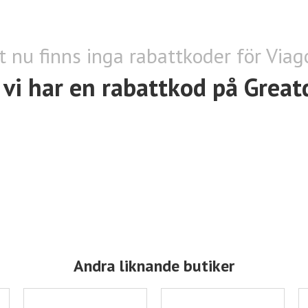
t nu finns inga rabattkoder för Via
vi har en rabattkod på Great
Andra liknande butiker