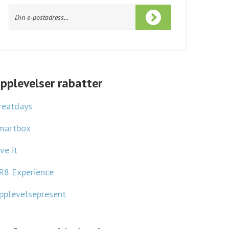
Ta del av kampanjjakts
informationspolicy
och
användarvillkor
.
pplevelser rabatter
reatdays
martbox
ve it
R8 Experience
pplevelsepresent