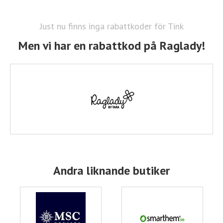
Just nu finns inga rabattkoder för Tink
Men vi har en rabattkod på Raglady!
Andra liknande butiker