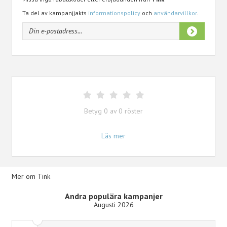
Ta del av kampanjjakts
informationspolicy
och
användarvillkor
.
Betyg
0
av
0
röster
Läs mer
Mer om Tink
Andra populära kampanjer
Augusti 2026