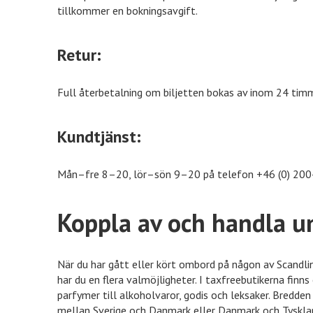
tillkommer en bokningsavgift.
Retur:
Full återbetalning om biljetten bokas av inom 24 timm
Kundtjänst:
Mån–fre 8–20, lör–sön 9–20 på telefon +46 (0) 200-
Koppla av och handla u
När du har gått eller kört ombord på någon av Scandli
har du en flera valmöjligheter. I taxfreebutikerna finns
parfymer till alkoholvaror, godis och leksaker. Bredde
mellan Sverige och Danmark eller Danmark och Tysklan