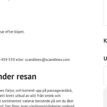
ar efter köpet.
K
439 539 eller: scandlines@scandlines.com
U
nder resan
nes färjor, och kommit upp på passagerardäck,
 ett brett utbud av allt från smink och
n i sortimentet varierar beroende på om du åker
d. Det finns även växlingsmöjligheter ombord.