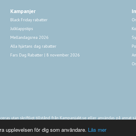
Kampanjer
I
Black Friday rabatter
O
Julklappstips
Ko
Mellandagsrea 2026
Sy
Alla hjärtans dag rabatter
Po
Fars Dag Rabatter | 8 november 2026
An
O
eras utan skriftligt tillstånd från Kampanjjakt.se eller användas på annat s
a rättigheter kan härledas från den data som presenteras på denna webbplats
tra upplevelsen för dig som användare.
Läs mer