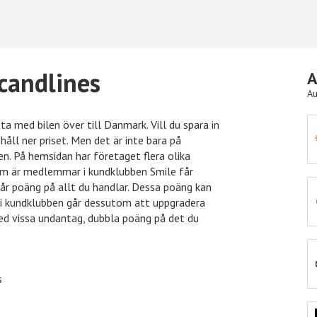
Scandlines
A
Au
ta med bilen över till Danmark. Vill du spara in
håll ner priset. Men det är inte bara på
Hotels.com
10% rabatt
Önske
en. På hemsidan har företaget flera olika
om är medlemmar i kundklubben Smile får
år poäng på allt du handlar. Dessa poäng kan
i kundklubben går dessutom att uppgradera
Ellos
15% rabatt
Nelly
 med vissa undantag, dubbla poäng på det du
eleven.se
11% rabatt
Nordic