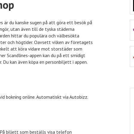
hop
Mat.se
30% rabatt
inkClu
s är du kanske sugen på att göra ett besök på
ingör, utan även till de tyska städerna
Jotex
40% rabatt
VidaX
garden hittar du populära och välbesökta
er och högtider. Oavsett vilken av företagets
t enkelt att köra vidare mot storstäder som
 ner Scandlines-appen kan du på ett smidigt
Expedia
10% rabatt
Euroflo
r. Du kan även köpa en personbiljett i appen.
Tidningskungen
Tidningskungen rabatt
vid bokning online. Automatiskt via Autobizz.
 På biljett som beställs visa telefon