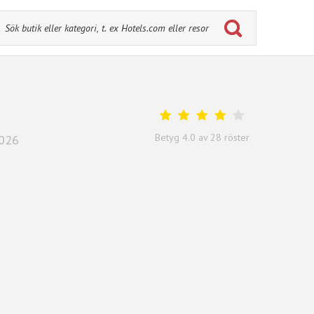
Betyg
4.0
av
28
röster
2026