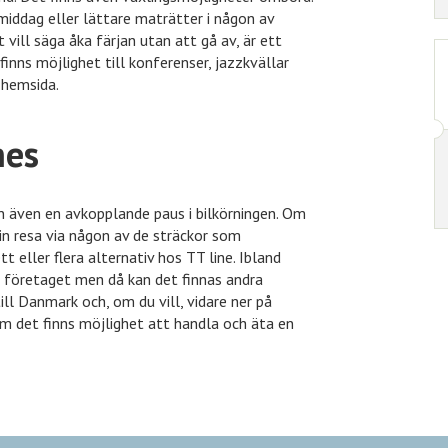
middag eller lättare maträtter i någon av
 vill säga åka färjan utan att gå av, är ett
finns möjlighet till konferenser, jazzkvällar
 hemsida.
nes
an även en avkopplande paus i bilkörningen. Om
din resa via någon av de sträckor som
t eller flera alternativ hos TT line. Ibland
la företaget men då kan det finnas andra
till Danmark och, om du vill, vidare ner på
om det finns möjlighet att handla och äta en