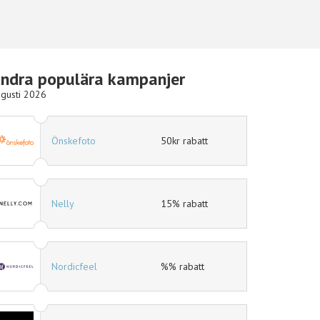
ndra populära kampanjer
gusti 2026
foto
50kr rabatt
Hotels.com
15% rabatt
Ellos
feel
%% rabatt
eleven.se