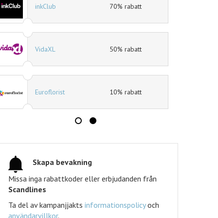
b
70% rabatt
Mat.se
L
50% rabatt
Jotex
rist
10% rabatt
Expedia
Tidningskungen
Tidningskungen ra
Skapa bevakning
Missa inga rabattkoder eller erbjudanden från
Scandlines
Ta del av kampanjjakts
informationspolicy
och