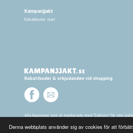
Kampanjjakt
Rabattkoder start
Rabattkoder & erbjudanden vid shopping
Alla kuponger som är markerade med "Exklusiv" får inte public
redaktion och är giltiga vid tidpunkten för publicering. Ing
Denna webbplats använder sig av cookies för att förbät