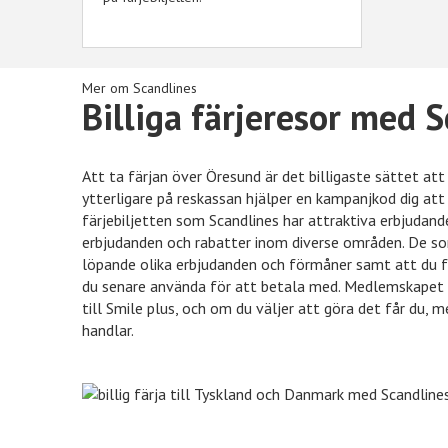
Mer om Scandlines
Billiga färjeresor med 
Att ta färjan över Öresund är det billigaste sättet att 
ytterligare på reskassan hjälper en kampanjkod dig att 
Önskefoto
50kr rabatt
färjebiljetten som Scandlines har attraktiva erbjudand
erbjudanden och rabatter inom diverse områden. De s
löpande olika erbjudanden och förmåner samt att du f
du senare använda för att betala med. Medlemskapet 
Nelly
15% rabatt
till Smile plus, och om du väljer att göra det får du,
handlar.
Nordicfeel
%% rabatt