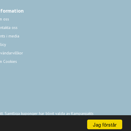
nformation
m oss
ntakta oss
nts i media
licy
vändarvillkor
m Cookies
ätt. Samtliga kuponger har blivit valda av Kampanjjakts
.
Jag förstår