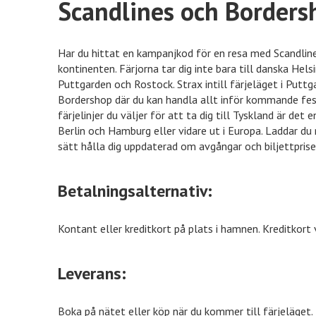
Scandlines och Borders
inkClub
70% rabatt
Har du hittat en kampanjkod för en resa med Scandline
kontinenten. Färjorna tar dig inte bara till danska Hels
VidaXL
50% rabatt
Puttgarden och Rostock. Strax intill färjeläget i Putt
Bordershop där du kan handla allt inför kommande fest
färjelinjer du väljer för att ta dig till Tyskland är de
Berlin och Hamburg eller vidare ut i Europa. Laddar du
Euroflorist
10% rabatt
sätt hålla dig uppdaterad om avgångar och biljettprise
Betalningsalternativ:
Kontant eller kreditkort på plats i hamnen. Kreditkort 
Leverans:
Boka på nätet eller köp när du kommer till färjeläget.