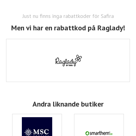
Just nu finns inga rabattkoder för Safira
Men vi har en rabattkod på Raglady!
Andra liknande butiker