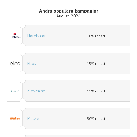
Vill du spara pengar på ditt nästa köp? Håll utkik efter
Andra populära kampanjer
en
Safira rabattkod
som kan ge dig en fin rabatt på ditt
Augusti 2026
köp. Rabattkoder för Safira hittar du här hos Kampanjjakt!
Hotels.com
10% rabatt
Ellos
15% rabatt
eleven.se
11% rabatt
Mat.se
30% rabatt