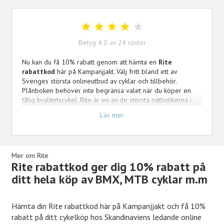
Betyg
4.0
av
24
röster
Nu kan du få 10% rabatt genom att hämta en
Rite
rabattkod
här på Kampanjjakt. Välj fritt bland ett av
Sveriges största onlineutbud av cyklar och tillbehör.
Plånboken behöver inte begränsa valet när du köper en
tålig kvalitetscykel. Rite är en av de största nätbutikerna i
Skandinaven och säljer flera välkända varumärken såsom
Läs mer
MTB och BMX. De säljer också tillbehör och
säkerhetsutrusning. Ta vara på chansen att investera båda i
din hälsa och underhållning genom att scrolla igenom Rites
utbud och klicka hem det du fastnar mest för. Det finns inte
Mer om Rite
mycket som går upp emot att cykla. Hämta din Rise.se
Rite rabattkod ger dig 10% rabatt på
rabattkod och spara pengar på ditt köp av BMX cyklar, MTB
ditt hela köp av BMX, MTB cyklar m.m
cyklar och även streetwear.
Hämta din Rite rabattkod här på Kampanjjakt och få 10%
rabatt på ditt cykelköp hos Skandinaviens ledande online