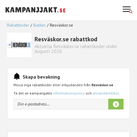
Rabattkoder
Butiker
Resväskor.se
Resväskor.se rabattkod
Aktuella Resväskor.se rabattkoder under
Augusti 2026
Skapa bevakning
Missa inga rabattkoder eller erbjudanden från
Resväskor.se
Ta del av kampanjjakts
informationspolicy
och
användarvillkor
.