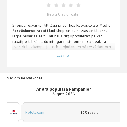
Betyg
0
av
0
röster
Shoppa resväskor till låga priser hos Resväskor.se. Med en
Resväskor.se rabattkod
shoppar du resväskor till ännu
lägre priser så se till att hålla dig uppdaterad på vår
rabattportal så att du inte går miste om en bra deal. Ta
även del av kampanjer och erbjudanden på resväskor och
accessoarer med upp till 40% rabatt!
Läs mer
Hos Resväskor.se hittar du allt från kabinväskor, mellanstora
och stora resväskor, till väskset, resväskor för barn,
weekendväskor och accessoarer. Fynda från varumärken
Mer om Resväskor.se
som Delsey, Samsonite, Airbox, American Tourister, Bric's,
Epic, Cavalet och många fler! Hämta din Resväskor.se
Andra populära kampanjer
rabattkod hos oss idag!
Augusti 2026
Hotels.com
10% rabatt