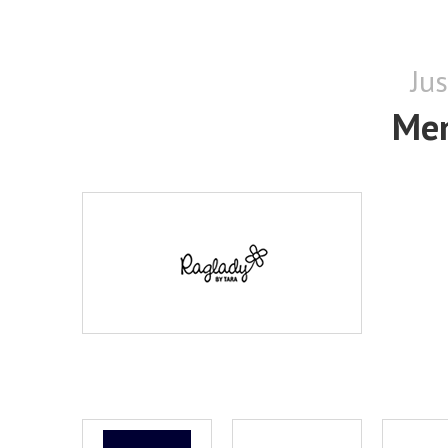
Ju
Men