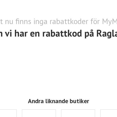
st nu finns inga rabattkoder för MyM
 vi har en rabattkod på Ragl
Andra liknande butiker