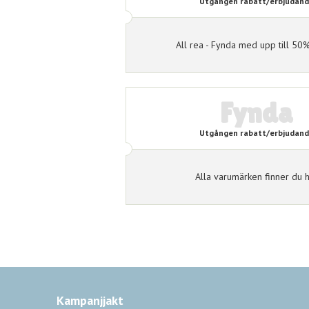
50%
Utgången rabatt/erbjudan
All rea - Fynda med upp till 50%
Fynda
Utgången rabatt/erbjudan
Alla varumärken finner du 