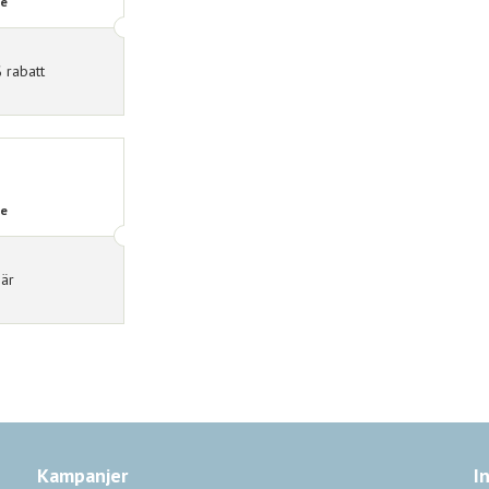
de
 rabatt
de
här