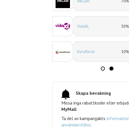
70% rabatt
Mat.se
50% rabatt
Jotex
10% rabatt
Expedia
Tidningskungen
Tidningskungen rabatt
Skapa bevakning
Missa inga rabattkoder eller erbju