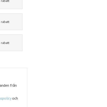
30% rabatt
40% rabatt
10% rabatt
danden från