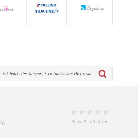
Betyg
0
av
0
röster
26