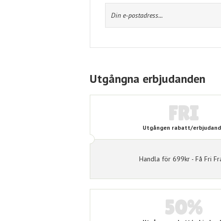
MyMall
Ta del av kampanjjakts
information
användarvillkor
.
Utgångna erbjudanden
FRI
Utgången rabatt/erbjudan
Handla för 699kr - Få Fri Fr