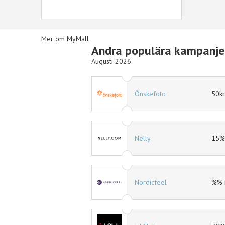
Mer om MyMall
Andra populära kampanje
Augusti 2026
50kr rabatt
Hotels.com
15% rabatt
Ellos
%% rabatt
eleven.se