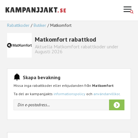
Rabattkoder
Butiker
Matkomfort
Matkomfort rabattkod
Aktuella Matkomfort rabattkoder under
Augusti 2026
Skapa bevakning
Missa inga rabattkoder eller erbjudanden från
Matkomfort
Ta del av kampanjjakts
informationspolicy
och
användarvillkor
.