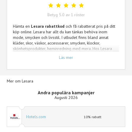
Betyg
5.0
av
1
röster
Hämta en
Lesara rabattkod
och få rabatterat pris på ditt
köp online. Lesara har allt du kan tänkas behöva inom
mode, smycken och livsstil. I utbudet finns bland annat
kläder, skor, väskor, accessoarer, smycken, klockor,
skönhetsprodukter, heminredning med mera. Hos Lesara
finner du nya erbjudanden varje dag med upp till 80%
Läs mer
rabatt. Varje order kommer med säker leverans och med
30 dagars returrätt.
Här på Kampanjjakt presenterar vi aktuella Lesara
Mer om Lesara
rabattkoder och kampanjer som ger dig det bästa priset
online på mode, smycken och livsstil.
Andra populära kampanjer
Augusti 2026
Hotels.com
10% rabatt