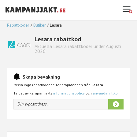
Rabattkoder
Butiker
Lesara
Lesara rabattkod
Aktuella Lesara rabattkoder under Augusti
2026
Skapa bevakning
Missa inga rabattkoder eller erbjudanden från
Lesara
Ta del av kampanjjakts
informationspolicy
och
användarvillkor
.