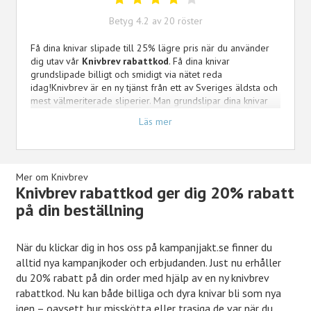
Betyg
4.2
av
20
röster
Få dina knivar slipade till 25% lägre pris när du använder
dig utav vår
Knivbrev rabattkod
. Få dina knivar
grundslipade billigt och smidigt via nätet reda
idag!Knivbrev är en ny tjänst från ett av Sveriges äldsta och
mest välmeriterade sliperier. Man grundslipar dina knivar
och andra föremål så de blir som nya igen. Nu kan du alltid
Läs mer
se till att hålla dina knivar vassa i decennier framöver!
Knivbrev.se är en abonnemangstjänst då knivar alltid blir
slitna och alltid behöver grundslipas om och om igen.
Mer om Knivbrev
Knivbrev rabattkod ger dig 20% rabatt
på din beställning
När du klickar dig in hos oss på kampanjjakt.se finner du
alltid nya kampanjkoder och erbjudanden. Just nu erhåller
du 20% rabatt på din order med hjälp av en ny knivbrev
rabattkod. Nu kan både billiga och dyra knivar bli som nya
igen – oavsett hur misskötta eller trasiga de var när du