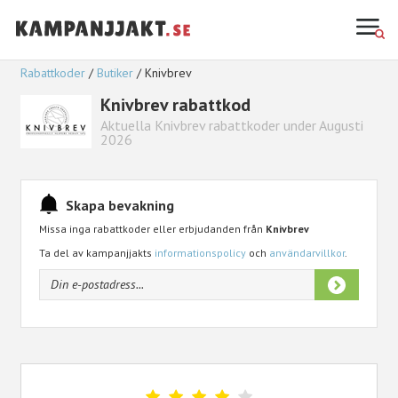
Rabattkoder
Butiker
Knivbrev
Knivbrev rabattkod
Aktuella Knivbrev rabattkoder under Augusti
2026
Skapa bevakning
Missa inga rabattkoder eller erbjudanden från
Knivbrev
Ta del av kampanjjakts
informationspolicy
och
användarvillkor
.