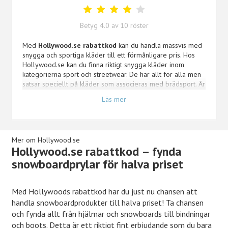
Betyg
4.0
av
10
röster
Med
Hollywood.se rabattkod
kan du handla massvis med
snygga och sportiga kläder till ett förmånligare pris. Hos
Hollywood.se kan du finna riktigt snygga kläder inom
kategorierna sport och streetwear. De har allt för alla men
satsar speciellt på kläder som associeras med brädsport. Är
du en skateboard- eller snowboardåkare, eller bara ett fan
Läs mer
av streetwearkläder, är Hollywood.se förmodligen den
perfekta shopen för dig! Kika in i deras breda sortiment
och hitta dina favoriter redan idag. Glöm inte att använda
dig av en rabattkod från Kampanjjakt för att få mer för
Mer om Hollywood.se
pengarna!
Hollywood.se rabattkod – fynda
snowboardprylar för halva priset
Med Hollywoods rabattkod har du just nu chansen att
handla snowboardprodukter till halva priset! Ta chansen
och fynda allt från hjälmar och snowboards till bindningar
och boots. Detta är ett riktigt fint erbjudande som du bara