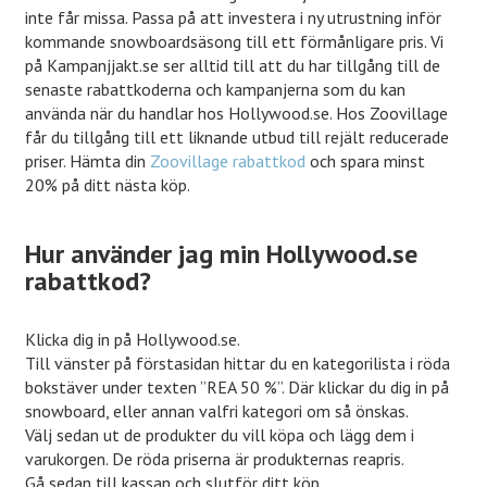
inte får missa. Passa på att investera i ny utrustning inför
kommande snowboardsäsong till ett förmånligare pris. Vi
på Kampanjjakt.se ser alltid till att du har tillgång till de
senaste rabattkoderna och kampanjerna som du kan
använda när du handlar hos Hollywood.se. Hos Zoovillage
får du tillgång till ett liknande utbud till rejält reducerade
priser. Hämta din
Zoovillage rabattkod
och spara minst
20% på ditt nästa köp.
Hur använder jag min Hollywood.se
rabattkod?
Klicka dig in på Hollywood.se.
Till vänster på förstasidan hittar du en kategorilista i röda
bokstäver under texten ”REA 50 %”. Där klickar du dig in på
snowboard, eller annan valfri kategori om så önskas.
Välj sedan ut de produkter du vill köpa och lägg dem i
varukorgen. De röda priserna är produkternas reapris.
Gå sedan till kassan och slutför ditt köp.