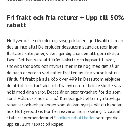
Fri frakt och fria returer + Upp till 50%
rabatt
Hollywood.se erbjuder dig snygga kläder i god kvalitet, men
det är inte allt! De erbjuder dessutom ständigt reor inom
flertalet kategorier, vilket ger dig chansen att göra riktiga
fynd. Det kan vara allt från t-shirts och kepsar till skor,
snowboardboots och mycket mer. Inte nog med det så är
de även generösa vad gäller frakten av dina varor. Just nu
får du fri frakt på alla köp över 499 kr. Dessutom erbjuder
de alltid fri returfrakt och fria byten om du inte skulle vara
nöjd med dina varor. Detta är en stor trygghet för dig som
kund. Håll utkik hos oss på Kampanjjakt efter nya trevliga
rabatter och erbjudanden som du kan nyttja när du handlar
hos Hollywood.se. För fler reavaror inom skating & casual
style rekommenderar vi
Stadium rabattkoder
som ger dig
upp till 20% rabatt på köpet.