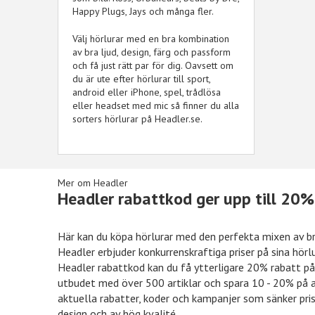
Happy Plugs, Jays och många fler.
Välj hörlurar med en bra kombination
av bra ljud, design, färg och passform
och få just rätt par för dig. Oavsett om
du är ute efter hörlurar till sport,
android eller iPhone, spel, trådlösa
eller headset med mic så finner du alla
sorters hörlurar på Headler.se.
Mer om Headler
Headler rabattkod ger upp till 20%
Här kan du köpa hörlurar med den perfekta mixen av br
Headler erbjuder konkurrenskraftiga priser på sina hörlu
Önskefoto
50kr rabatt
Hotels.c
Headler rabattkod kan du få ytterligare 20% rabatt på d
utbudet med över 500 artiklar och spara 10 - 20% på a
aktuella rabatter, koder och kampanjer som sänker prise
design och av hög kvalité.