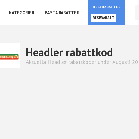
RESERABATTER
KATEGORIER
BÄSTA RABATTER
RESERABATT
Headler rabattkod
Aktuella Headler rabattkoder under Augusti 2