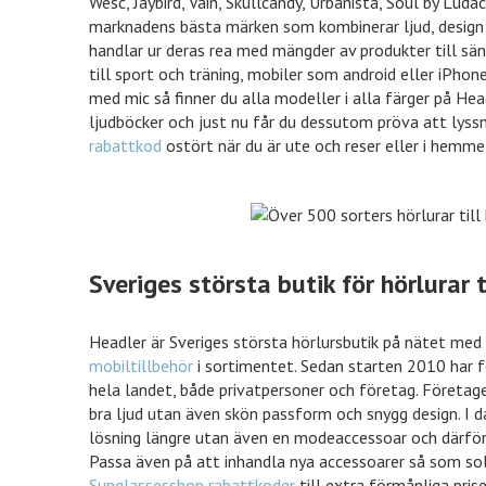
Wesc, Jaybird, Vain, Skullcandy, Urbanista, Soul by Ludac
Tidnings
Tidningsk
marknadens bästa märken som kombinerar ljud, design 
handlar ur deras rea med mängder av produkter till sän
till sport och träning, mobiler som android eller iPhone
med mic så finner du alla modeller i alla färger på Headl
ljudböcker och just nu får du dessutom pröva att lyss
rabattkod
ostört när du är ute och reser eller i hemm
Sveriges största butik för hörlurar t
Headler är Sveriges största hörlursbutik på nätet med 
mobiltillbehör
i sortimentet. Sedan starten 2010 har f
hela landet, både privatpersoner och företag. Företage
bra ljud utan även skön passform och snygg design. I da
lösning längre utan även en modeaccessoar och därför 
Passa även på att inhandla nya accessoarer så som s
Sunglassesshop rabattkoder
till extra förmånliga pris