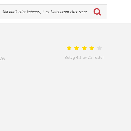
Betyg
4.3
av
25
röster
026