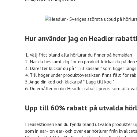
Nelly
15% rabatt
Ellos
Nordicfeel
%% rabatt
eleven.s
Hur använder jag en Headler rabat
1. Välj fritt bland alla hörlurar du finner på hemsidan
inkClub
70% rabatt
Mat.se
2. När du bestämt dig för en produkt klickar du på den 
3. Därefter klickar du på " Till kassan " som ligger längs
4. Till höger under produktöversikten finns fält för ra
5. Ange din kod och klicka på " Lägg till kod "
VidaXL
50% rabatt
Jotex
6. Du erhåller nu din Headler rabatt precis som utlovat
Upp till 60% rabatt på utvalda hör
Euroflorist
10% rabatt
Expedia
I reasektionen kan du fynda bland utvalda produkter upp
som in ear-, on ear- och over ear hörlurar från kvalit