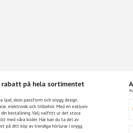
 rabatt på hela sortimentet
A
Au
a ljud, skön passform och snygg design.
rar, elektronik och tillbehör. Med en exklusiv
om
10% rabatt
Önskefoto
in beställning. Välj valfritt ur det stora
llt med våra koder. Här kan du ta del av
t på ditt köp av trendiga hörlurar i snygg