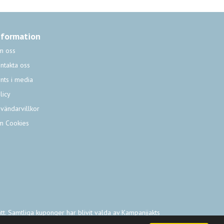
nformation
m oss
ntakta oss
nts i media
licy
vändarvillkor
m Cookies