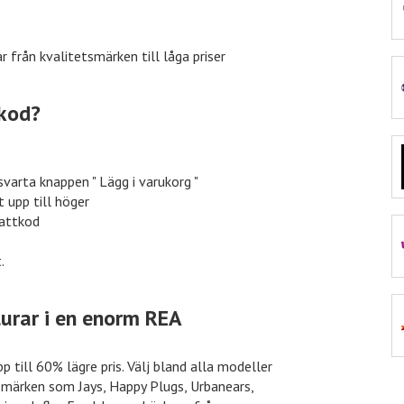
15% rabatt
Nelly
e
11% rabatt
Nordicfeel
tkod?
30% rabatt
inkClub
svarta knappen " Lägg i varukorg "
t upp till höger
battkod
40% rabatt
VidaXL
.
lurar i en enorm REA
10% rabatt
Euroflorist
 till 60% lägre pris. Välj bland alla modeller
etsmärken som Jays, Happy Plugs, Urbanears,