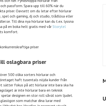
ris och fler. Fyndshoppa hörlurar från
kungen
ungen rabatt
och passform. Spara upp till 60% när du
kta priser. Oavsett om du letar efter hörlurar
, spel och gaming, dj och studio, trådlösa eller
er.se. Till dina nya hörlurar kan du t.ex. lyssna
na på en boka helt gratis med vår
Storytel
ets komfort.
ill oslagbara priser
över 500 olika sorters hörlurar och
öretaget haft tusentals nöjda kunder från
t sätter fokus på att hörlurar inte bara ska ha
M
gsläget är inte hörlurar bara en teknisk
spelar designen en stor roll såväl som ljudet.
olglasögon som matchar dina lurar med
U
er. Utbudet hos Headler är noggrant utvalt