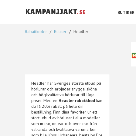
BUTIKER
Rabattkoder
Butiker
Headler
Headler har Sveriges största utbud på
hörlurar och erbjuder snygga, sköna
och högkvalitativa hörlurar till låga
priser. Med en
Headler rabattkod
kan
du få 20% rabatt på hela din
beställning. Finn dina favoriter ur ett
stort utbud av hörlurar i alla modeller
som in ear, on ear och over ear från
välkända och kvalitativa varumärken
som b.la. Koss, Urbanears, beats by Dre,