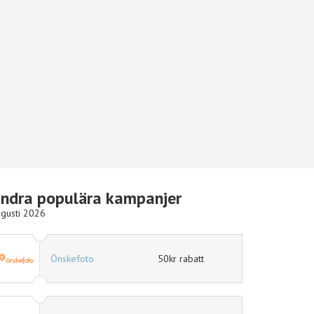
ndra populära kampanjer
gusti 2026
50kr rabatt
Hotels.com
10% r