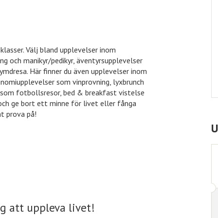
sklasser. Välj bland upplevelser inom
g och manikyr/pedikyr, äventyrsupplevelser
 rymdresa. Här finner du även upplevelser inom
onomiupplevelser som vinprovning, lyxbrunch
 som fotbollsresor, bed & breakfast vistelse
och ge bort ett minne för livet eller fånga
t prova på!
U
g att uppleva livet!