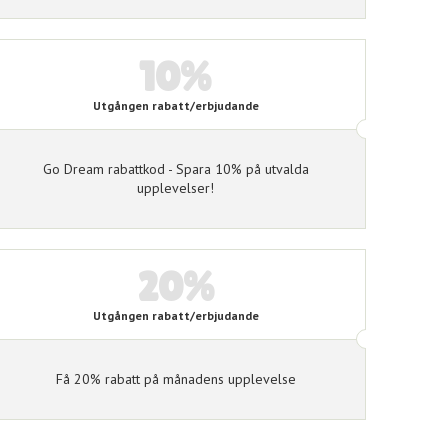
Här finner du unika matupplevelser
10%
Utgången rabatt/erbjudande
Go Dream rabattkod - Spara 10% på utvalda
upplevelser!
20%
Utgången rabatt/erbjudande
Få 20% rabatt på månadens upplevelse