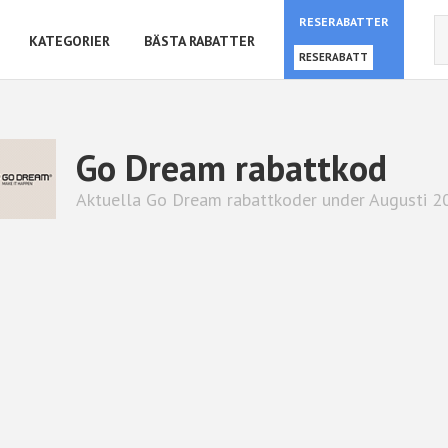
RESERABATTER
KATEGORIER
BÄSTA RABATTER
RESERABATT
Go Dream rabattkod
Aktuella Go Dream rabattkoder under Augusti 2