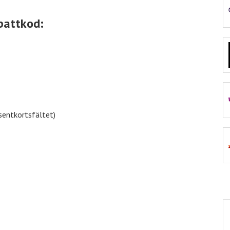
abatt
Nordicfeel
%% rabatt
battkod:
abatt
inkClub
70% rabatt
abatt
VidaXL
50% rabatt
esentkortsfältet)
abatt
Euroflorist
10% rabatt