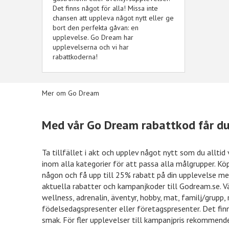
Det finns något för alla! Missa inte
chansen att uppleva något nytt eller ge
bort den perfekta gåvan: en
upplevelse. Go Dream har
upplevelserna och vi har
rabattkoderna!
Mer om Go Dream
Med vår Go Dream rabattkod får du
50kr rabatt
Hotels.com
10% r
Ta tillfället i akt och upplev något nytt som du allti
inom alla kategorier för att passa alla målgrupper. Köp e
någon och få upp till 25% rabatt på din upplevelse m
aktuella rabatter och kampanjkoder till Godream.se. Vä
15% rabatt
Ellos
15% r
wellness, adrenalin, äventyr, hobby, mat, familj/grupp, 
födelsedagspresenter eller företagspresenter. Det finn
smak. För fler upplevelser till kampanjpris rekommend