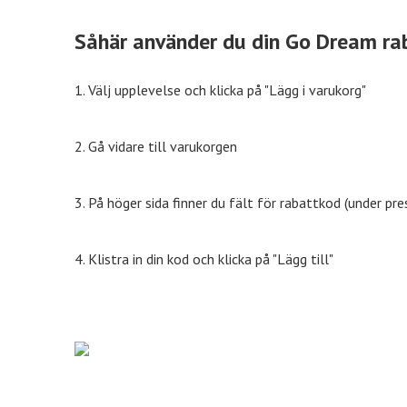
%% rabatt
eleven.se
11% r
Såhär använder du din Go Dream ra
1. Välj upplevelse och klicka på "Lägg i varukorg"
70% rabatt
Mat.se
30% r
2. Gå vidare till varukorgen
50% rabatt
Jotex
40% r
3. På höger sida finner du fält för rabattkod (under pr
10% rabatt
Expedia
10% r
4. Klistra in din kod och klicka på "Lägg till"
Tidningskungen
Tidningskungen rabatt