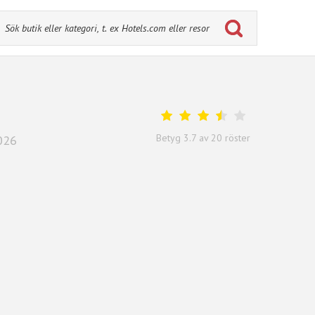
Betyg
3.7
av
20
röster
026