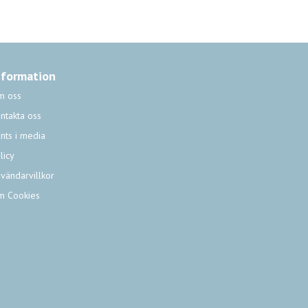
nformation
m oss
ntakta oss
nts i media
licy
vändarvillkor
m Cookies