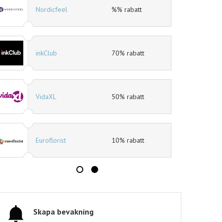
eleven.se
11% rabatt
Mat.se
30% rabatt
Jotex
40% rabatt
Expedia
10% rabatt
Tidningskungen
Tidningskungen rabatt