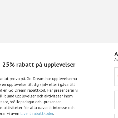
A
Au
 25% rabatt på upplevelser
abatt
Önskefoto
50kr rabatt
d velat prova på. Go Dream har upplevelserna
n upplevelse till dig själv eller i gåva till
ed en Go Dream rabattkod. Här presenterar vi
lj bland upplevelser och aktiviteter inom
abatt
Nelly
15% rabatt
resor, bröllopsdagar och -presenter,
s aktiviteter för alla oavsett intresse och
erar vi även
Live it rabattkoder
.