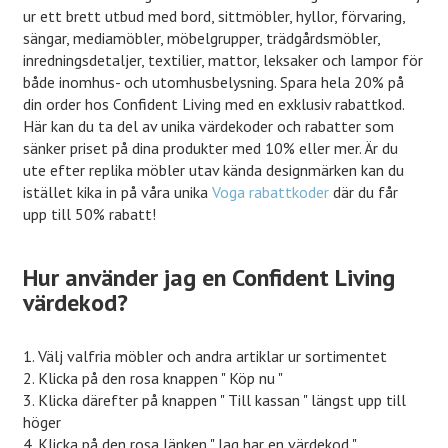
ur ett brett utbud med bord, sittmöbler, hyllor, förvaring,
sängar, mediamöbler, möbelgrupper, trädgårdsmöbler,
inredningsdetaljer, textilier, mattor, leksaker och lampor för
både inomhus- och utomhusbelysning. Spara hela 20% på
din order hos Confident Living med en exklusiv rabattkod.
Här kan du ta del av unika värdekoder och rabatter som
sänker priset på dina produkter med 10% eller mer. Är du
ute efter replika möbler utav kända designmärken kan du
istället kika in på våra unika
Voga rabattkoder
där du får
upp till 50% rabatt!
Hur använder jag en Confident Living
värdekod?
1. Välj valfria möbler och andra artiklar ur sortimentet
2. Klicka på den rosa knappen " Köp nu "
3. Klicka därefter på knappen " Till kassan " längst upp till
höger
4. Klicka på den rosa länken " Jag har en värdekod "