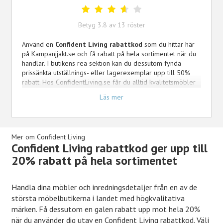
Betyg
3.8
av
13
röster
Använd en
Confident Living rabattkod
som du hittar här
på Kampanjjakt.se och få rabatt på hela sortimentet när du
handlar. I butikens rea sektion kan du dessutom fynda
prissänkta utställnings- eller lagerexemplar upp till 50%
rabatt. Hos ConfidentLiving.se får du alltid kvalitetsmöbler
och förstklassig inredning från både svenska och
Läs mer
internationella varumärken. Spara pengar på dina möbler
och inredningsdetaljer med våra rabattkoder och
erbjudanden som du finner här. I sortimentet finner du
möbler, inredning och belysning. Välj bland soffor, sängar,
Mer om Confident Living
bord, dekorationer, mattor, plädar, lampor och mycket mer.
Confident Living rabattkod ger upp till
Välj den värdekod eller kampanj som passar dig bäst för
20% rabatt på hela sortimentet
att spara så mycket pengar som möjligt på din beställning.
Handla dina möbler och inredningsdetaljer från en av de
största möbelbutikerna i landet med högkvalitativa
märken. Få dessutom en galen rabatt upp mot hela 20%
när du använder dig utav en Confident Living rabattkod. Välj