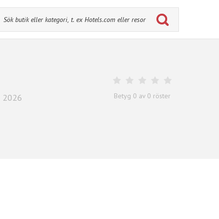
Betyg
0
av
0
röster
i 2026