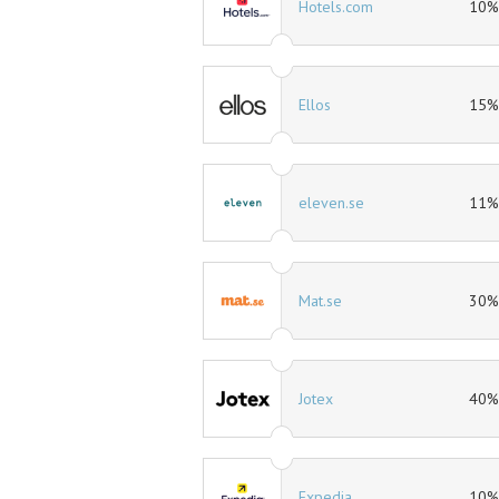
50kr rabatt
Hotels.com
10% 
15% rabatt
Ellos
15% 
%% rabatt
eleven.se
11% 
70% rabatt
Mat.se
30% 
50% rabatt
Jotex
40% 
10% rabatt
Expedia
10% 