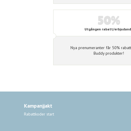
50%
Utgången rabatt/erbjudan
Nya prenumeranter får 50% rabat
Buddy produkter!
Kampanjjakt
Rabattkoder start