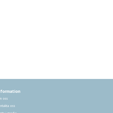
nformation
m oss
ntakta oss