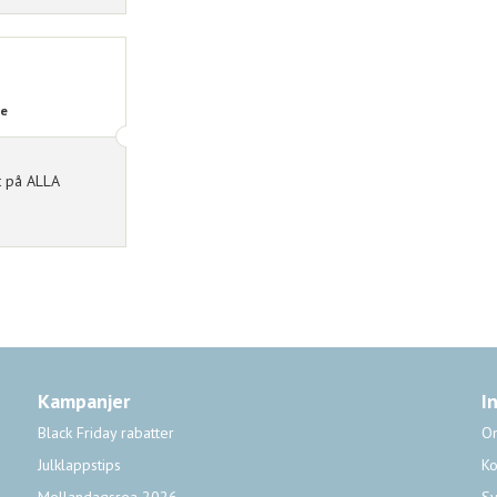
de
t på ALLA
Kampanjer
I
Black Friday rabatter
O
Julklappstips
Ko