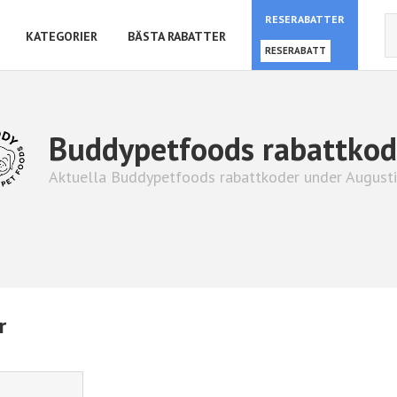
RESERABATTER
KATEGORIER
BÄSTA RABATTER
RESERABATT
Buddypetfoods rabattkod
Aktuella Buddypetfoods rabattkoder under August
r