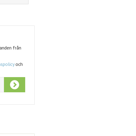
Tidningskungen
Tidningskungen rabatt
danden från
spolicy
och