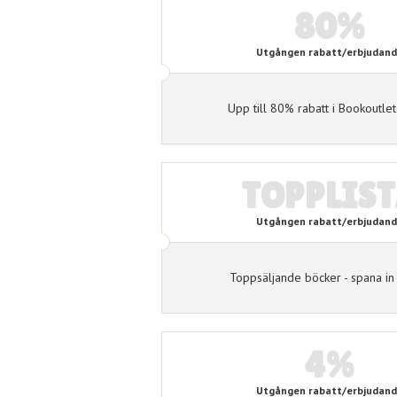
80%
Utgången rabatt/erbjudan
Upp till 80% rabatt i Bookoutlet
TOPPLIS
Utgången rabatt/erbjudan
Toppsäljande böcker - spana in 
4%
Utgången rabatt/erbjudan