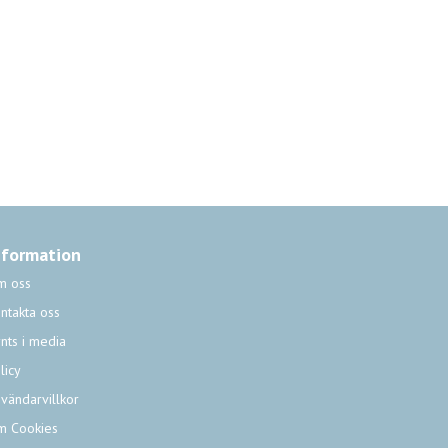
nformation
m oss
ntakta oss
nts i media
licy
vändarvillkor
m Cookies