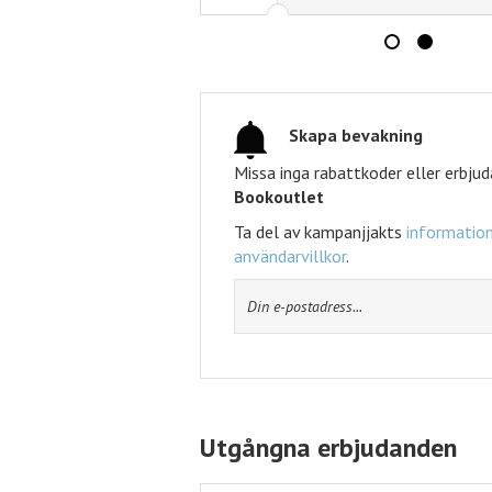
tt
Skapa bevakning
Missa inga rabattkoder eller erbju
Bookoutlet
Ta del av kampanjjakts
information
användarvillkor
.
Utgångna erbjudanden