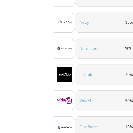
15% rabatt
Nelly
15% r
11% rabatt
Nordicfeel
%% ra
30% rabatt
inkClub
70% r
40% rabatt
VidaXL
50% r
10% rabatt
Euroflorist
10% r