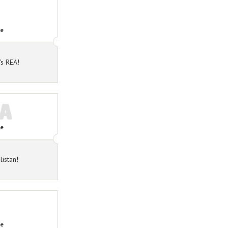
de
's REA!
TA
de
listan!
de