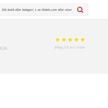
Betyg
5.0
av
1
röster
2026