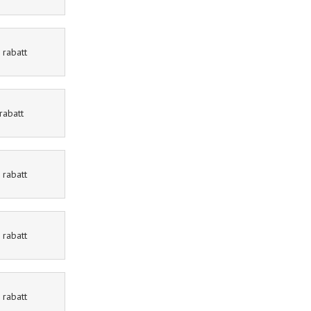
abatt
Ellos
15% rabatt
batt
eleven.se
11% rabatt
abatt
Mat.se
30% rabatt
abatt
Jotex
40% rabatt
abatt
Expedia
10% rabatt