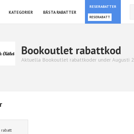
RESERABATTER
KATEGORIER
BÄSTA RABATTER
RESERABATT
Bookoutlet rabattkod
Aktuella Bookoutlet rabattkoder under Augusti 
r
rabatt
Hotels.com
10% rabatt