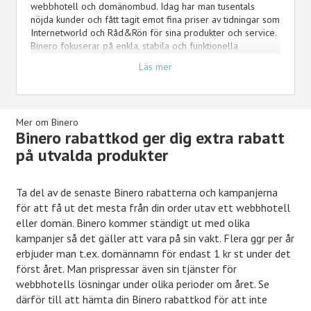
webbhotell och domänombud. Idag har man tusentals
nöjda kunder och fått tagit emot fina priser av tidningar som
Internetworld och Råd&Rön för sina produkter och service.
Binero fokuserar på enkla, stabila och funktionella
webbhotellstjänster samt att alltid erbjuda marknadens
Läs mer
billigaste domännamn. Här på Kampanjjakt skall vi se till att
du får ta del av de senaste kampanjerna och erbjudanden
som gör att du får handla domännamn och webbhotell till
ett så billigt pris som möjligt. Hämta därför din Binero
Mer om Binero
rabattkod innan du ska lägga din order.
Binero rabattkod ger dig extra rabatt
på utvalda produkter
Ta del av de senaste Binero rabatterna och kampanjerna
för att få ut det mesta från din order utav ett webbhotell
eller domän. Binero kommer ständigt ut med olika
kampanjer så det gäller att vara på sin vakt. Flera ggr per år
erbjuder man t.ex. domännamn för endast 1 kr st under det
först året. Man prispressar även sin tjänster för
webbhotells lösningar under olika perioder om året. Se
därför till att hämta din Binero rabattkod för att inte