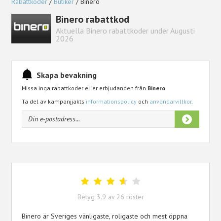
Rabattkoder
Butiker
Binero
Binero rabattkod
Aktuella Binero rabattkoder under Augusti
2026
Skapa bevakning
Missa inga rabattkoder eller erbjudanden från
Binero
Ta del av kampanjjakts
informationspolicy
och
användarvillkor
.
Betyg
3.9
av
26
röster
Binero är Sveriges vänligaste, roligaste och mest öppna