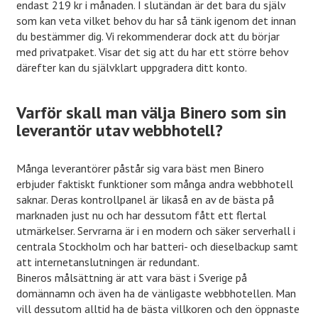
endast 219 kr i månaden. I slutändan är det bara du själv
som kan veta vilket behov du har så tänk igenom det innan
du bestämmer dig. Vi rekommenderar dock att du börjar
med privatpaket. Visar det sig att du har ett större behov
därefter kan du självklart uppgradera ditt konto.
Varför skall man välja Binero som sin
leverantör utav webbhotell?
Många leverantörer påstår sig vara bäst men Binero
erbjuder faktiskt funktioner som många andra webbhotell
saknar. Deras kontrollpanel är likaså en av de bästa på
marknaden just nu och har dessutom fått ett flertal
utmärkelser. Servrarna är i en modern och säker serverhall i
centrala Stockholm och har batteri- och dieselbackup samt
att internetanslutningen är redundant.
Bineros målsättning är att vara bäst i Sverige på
domännamn och även ha de vänligaste webbhotellen. Man
vill dessutom alltid ha de bästa villkoren och den öppnaste