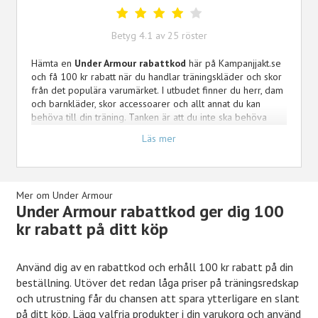
Betyg
4.1
av
25
röster
Hämta en
Under Armour rabattkod
här på Kampanjjakt.se
och få 100 kr rabatt när du handlar träningskläder och skor
från det populära varumärket. I utbudet finner du herr, dam
och barnkläder, skor accessoarer och allt annat du kan
behöva till din träning. Tanken är att du inte ska behöva
springa runt på stan eller surfa runt hela nätet för att få
Läs mer
dina behov tillgodosedda. Istället finner du alla dina
träningsprodukter i en och samma sida. Glöm även inte bort
att prenumerera på vårat nyhetsbrev för att inte gå miste
om kommande kampanjer och erbjudanden.
Mer om Under Armour
Under Armour rabattkod ger dig 100
kr rabatt på ditt köp
Använd dig av en rabattkod och erhåll 100 kr rabatt på din
beställning. Utöver det redan låga priser på träningsredskap
och utrustning får du chansen att spara ytterligare en slant
på ditt köp. Lägg valfria produkter i din varukorg och använd