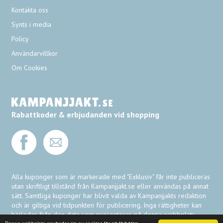
Kontakta oss
Synts i media
Policy
Användarvillkor
Om Cookies
Rabattkoder & erbjudanden vid shopping
Alla kuponger som är markerade med "Exklusiv" får inte publiceras
utan skriftligt tillstånd från Kampanjjakt.se eller användas på annat
sätt. Samtliga kuponger har blivit valda av Kampanjjakts redaktion
och är giltiga vid tidpunkten för publicering. Inga rättigheter kan
härledas från den data som presenteras på denna webbplats.