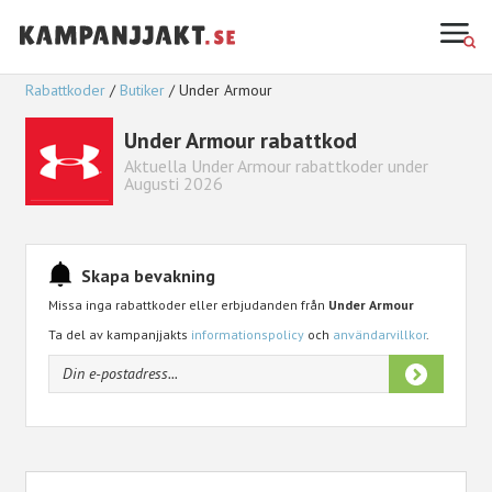
Rabattkoder
Butiker
Under Armour
Under Armour rabattkod
Aktuella Under Armour rabattkoder under
Augusti 2026
Skapa bevakning
Missa inga rabattkoder eller erbjudanden från
Under Armour
Ta del av kampanjjakts
informationspolicy
och
användarvillkor
.